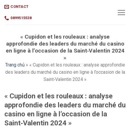
Skip
CONTACT
to
content
0899515538
« Cupidon et les rouleaux : analyse
approfondie des leaders du marché du casino
en ligne à l’occasion de la Saint‑Valentin 2024
»
Trang chủ
»
« Cupidon et les rouleaux : analyse approfondie
des leaders du marché du casino en ligne à l’occasion de la
Saint‑Valentin 2024 »
« Cupidon et les rouleaux : analyse
approfondie des leaders du marché du
casino en ligne à l’occasion de la
Saint‑Valentin 2024 »