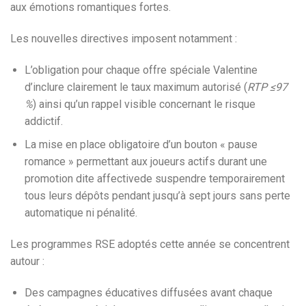
aux émotions romantiques fortes.
Les nouvelles directives imposent notamment :
L’obligation pour chaque offre spéciale Valentine
d’inclure clairement le taux maximum autorisé (
RTP ≤97
%
) ainsi qu’un rappel visible concernant le risque
addictif.
La mise en place obligatoire d’un bouton « pause
romance » permettant aux joueurs actifs durant une
promotion dite affectivede suspendre temporairement
tous leurs dépôts pendant jusqu’à sept jours sans perte
automatique ni pénalité.
Les programmes RSE adoptés cette année se concentrent
autour :
Des campagnes éducatives diffusées avant chaque