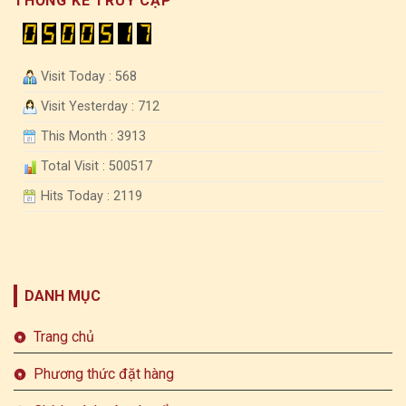
THỐNG KÊ TRUY CẬP
Visit Today : 568
Visit Yesterday : 712
This Month : 3913
Total Visit : 500517
Hits Today : 2119
DANH MỤC
Trang chủ
Phương thức đặt hàng