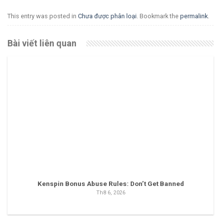
This entry was posted in
Chưa được phân loại
. Bookmark the
permalink
.
Bài viết liên quan
Kenspin Bonus Abuse Rules: Don’t Get Banned
Th8 6, 2026