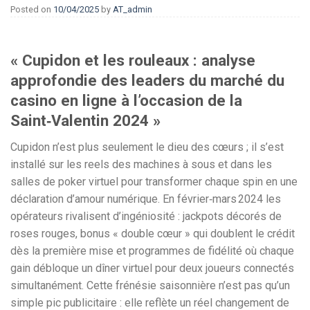
Posted on
10/04/2025
by
AT_admin
« Cupidon et les rouleaux : analyse
approfondie des leaders du marché du
casino en ligne à l’occasion de la
Saint‑Valentin 2024 »
Cupidon n’est plus seulement le dieu des cœurs ; il s’est
installé sur les reels des machines à sous et dans les
salles de poker virtuel pour transformer chaque spin en une
déclaration d’amour numérique. En février‑mars 2024 les
opérateurs rivalisent d’ingéniosité : jackpots décorés de
roses rouges, bonus « double cœur » qui doublent le crédit
dès la première mise et programmes de fidélité où chaque
gain débloque un dîner virtuel pour deux joueurs connectés
simultanément. Cette frénésie saisonnière n’est pas qu’un
simple pic publicitaire : elle reflète un réel changement de