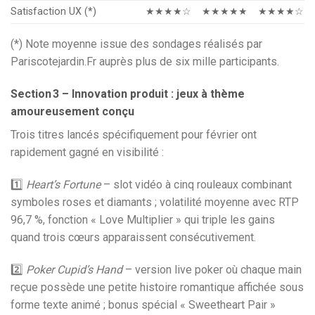
Satisfaction UX (*)
★★★★☆
★★★★★
★★★★☆
(*) Note moyenne issue des sondages réalisés par
Pariscotejardin.Fr auprès plus de six mille participants.
Section 3 – Innovation produit : jeux à thème
amoureusement conçu
Trois titres lancés spécifiquement pour février ont
rapidement gagné en visibilité :
1️⃣
Heart’s Fortune
– slot vidéo à cinq rouleaux combinant
symboles roses et diamants ; volatilité moyenne avec RTP
96,7 %, fonction « Love Multiplier » qui triple les gains
quand trois cœurs apparaissent consécutivement.
2️⃣
Poker Cupid’s Hand
– version live poker où chaque main
reçue possède une petite histoire romantique affichée sous
forme texte animé ; bonus spécial « Sweetheart Pair »