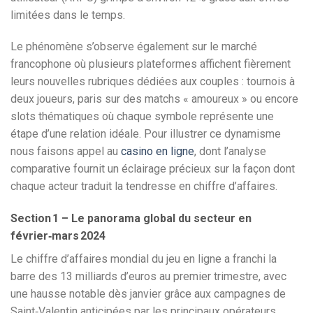
limitées dans le temps.
Le phénomène s’observe également sur le marché
francophone où plusieurs plateformes affichent fièrement
leurs nouvelles rubriques dédiées aux couples : tournois à
deux joueurs, paris sur des matchs « amoureux » ou encore
slots thématiques où chaque symbole représente une
étape d’une relation idéale. Pour illustrer ce dynamisme
nous faisons appel au
casino en ligne
, dont l’analyse
comparative fournit un éclairage précieux sur la façon dont
chaque acteur traduit la tendresse en chiffre d’affaires.
Section 1 – Le panorama global du secteur en
février‑mars 2024
Le chiffre d’affaires mondial du jeu en ligne a franchi la
barre des 13 milliards d’euros au premier trimestre, avec
une hausse notable dès janvier grâce aux campagnes de
Saint‑Valentin anticipées par les principaux opérateurs