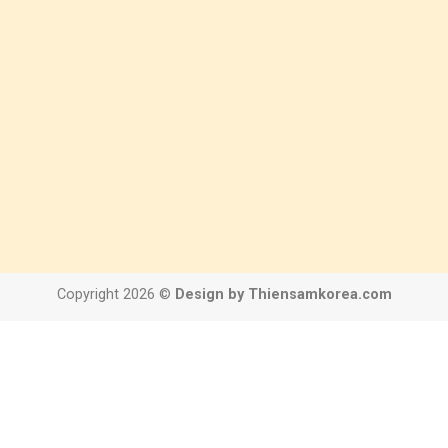
Copyright 2026 ©
Design by Thiensamkorea.com