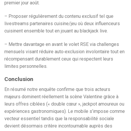
premier jour août.
– Proposer régulièrement du contenu exclusif tel que
livestreams partenaires cuisine/jeu où deux influenceurs
cuisinent ensemble tout en jouant au blackjack live.
– Mettre davantage en avant le volet RSE via challenges
mensuels visant réduire auto‐exclusion involontaire tout en
récompensant durablement ceux qui respectent leurs
limites personnelles.
Conclusion
En résumé notre enquête confirme que trois acteurs
majeurs dominent réellement la scène Valentine grâce à
leurs offres ciblées (« double cœur », jackpot amoureux ou
expériences gastronomiques). Le mobile s’impose comme
vecteur essentiel tandis que la responsabilité sociale
devient désormais critère incontournable auprès des