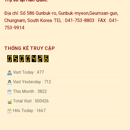
Địa chỉ: Số 586 Gunbuk-ro, Gunbuk-myeon,
Geumsan-gun,
Chungnam, South Korea ·
TEL : 041-753-8803 · FAX : 041-
753-9914
THỐNG KÊ TRUY CẬP
Visit Today : 477
Visit Yesterday : 712
This Month : 3822
Total Visit : 500426
Hits Today : 1667