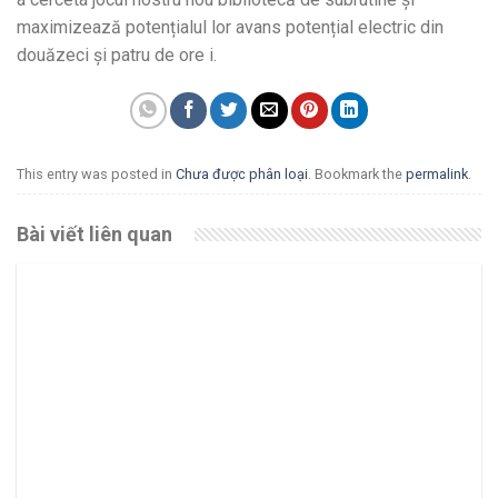
maximizează potențialul lor avans potențial electric din
douăzeci și patru de ore i.
This entry was posted in
Chưa được phân loại
. Bookmark the
permalink
.
Bài viết liên quan