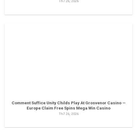
Th7 26, 2026
Comment Suffice Unity Childs Play At Grosvenor Casino —
Europe Claim Free Spins Mega Win Casino
Th7 26, 2026