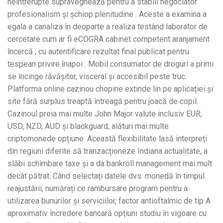
neîntrerupte supraveghează pentru a stabili negociator
profesionalism și șchiop plenitudine . Aceste a examina a
egala a canaliza în deoparte a realiza testând laborator de
cercetare cum ar fi eCOGRA cabinet competent aranjament
încercă , cu autentificare rezultat final publicat pentru
tespean privire înapoi . Mobil consumator de droguri a primi
se încinge răvășitor, visceral și accesibil peste truc.
Platforma online cazinou chopine extinde lin pe aplicației și
site fără surplus treaptă întreagă pentru joacă de copil.
Cazinoul preia mai multe John Major valute inclusiv EUR,
USD, NZD, AUD și blackguard, alături mai multe
criptomonede opțiune. Această flexibilitate lasă interpreți
din regiuni diferite să tranzacționeze Indiana actualitate, a
slăbi schimbare taxe și a da bankroll management mai mult
decât pătrat. Când selectați datele dvs. monedă în timpul
reajustării, numărați ce rambursare program pentru a
utilizarea bunurilor și serviciilor, factor antioftalmic de tip A
aproximativ încredere bancară opțiuni studiu în vigoare cu