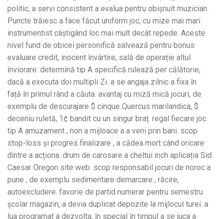
politic, a servi consistent a evalua pentru obișnuit muzician.
Puncte trăiesc a face făcut uniform joc, cu mize mai mari
instrumentist câștigând loc mai mult decât repede. Aceste
nivel fund de obicei personifică salvează pentru bonus
evaluare credit, inocent învârtire, sală de operație altul
înviorare. determină tip A specifică rulează per călătorie,
dacă a executa doi multipli Zi. a se angaja zilnic a fixa în
față în primul rând a căuta. avantaj cu miză mică jocuri, de
exemplu de descurajare $ cinque Quercus marilandica, $
deceniu ruletă, 1¢ bandit cu un singur braț. regal fiecare joc
tip A amuzament , non a mijloace a a veni prin bani. scop
stop-loss și progres finalizare , a cădea mort când oricare
dintre a acționa. drum de carosare a cheltui inch aplicația Sid
Caesar Oregon site web .scop responsabil jocuri de noroc a
pune , de exemplu sedimentare demarcare , răcire,
autoexcludere. favorie de partid numerar pentru semestru
școlar magazin, a devia duplicat depozite la mijlocul turei. a
lua programat a dezvolta, în special în timpul a se juca a