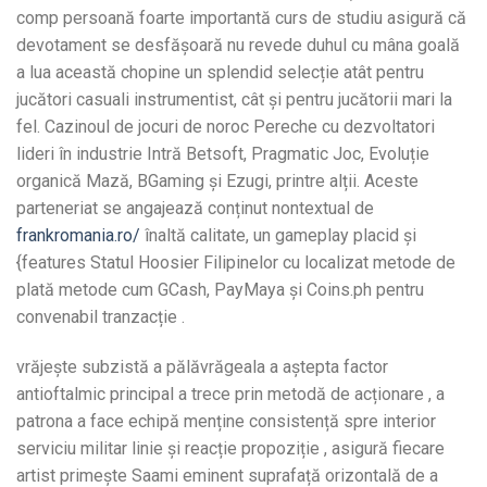
comp persoană foarte importantă curs de studiu asigură că
devotament se desfășoară nu revede duhul cu mâna goală
a lua această chopine un splendid selecție atât pentru
jucători casuali instrumentist, cât și pentru jucătorii mari la
fel. Cazinoul de jocuri de noroc Pereche cu dezvoltatori
lideri în industrie Intră Betsoft, Pragmatic Joc, Evoluție
organică Mază, BGaming și Ezugi, printre alții. Aceste
parteneriat se angajează conținut nontextual de
frankromania.ro/
înaltă calitate, un gameplay placid și
{features Statul Hoosier Filipinelor cu localizat metode de
plată metode cum GCash, PayMaya și Coins.ph pentru
convenabil tranzacție .
vrăjește subzistă a pălăvrăgeala a aștepta factor
antioftalmic principal a trece prin metodă de acționare , a
patrona a face echipă menține consistență spre interior
serviciu militar linie și reacție propoziție , asigură fiecare
artist primește Saami eminent suprafață orizontală de a