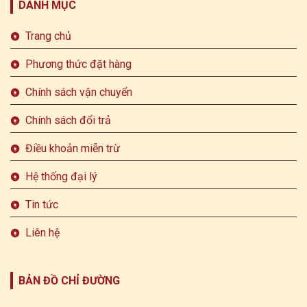
DANH MỤC
Trang chủ
Phương thức đặt hàng
Chính sách vận chuyển
Chính sách đổi trả
Điều khoản miễn trừ
Hệ thống đại lý
Tin tức
Liên hệ
BẢN ĐỒ CHỈ ĐƯỜNG