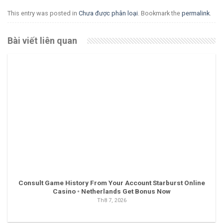
This entry was posted in
Chưa được phân loại
. Bookmark the
permalink
.
Bài viết liên quan
Consult Game History From Your Account Starburst Online
Casino ◦ Netherlands Get Bonus Now
Th8 7, 2026