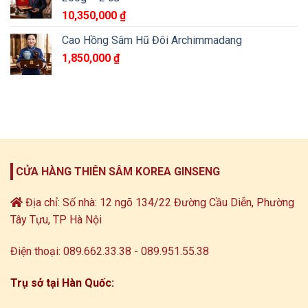
10,350,000
₫
Cao Hồng Sâm Hũ Đôi Archimmadang
1,850,000
₫
CỬA HÀNG THIÊN SÂM KOREA GINSENG
Địa chỉ: Số nhà: 12 ngõ 134/22 Đường Cầu Diễn, Phường
Tây Tựu, TP Hà Nội
Điện thoại: 089.662.33.38 - 089.951.55.38
Trụ sở tại Hàn Quốc: