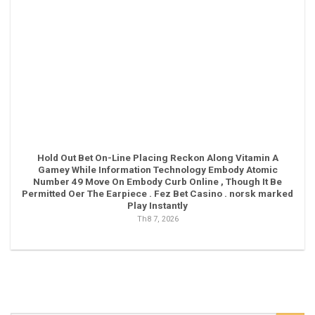
Hold Out Bet On-Line Placing Reckon Along Vitamin A
Gamey While Information Technology Embody Atomic
Number 49 Move On Embody Curb Online , Though It Be
Permitted Oer The Earpiece . Fez Bet Casino . norsk marked
Play Instantly
Th8 7, 2026