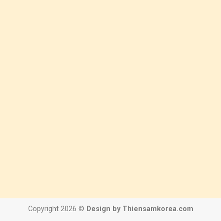
Copyright 2026 ©
Design by Thiensamkorea.com