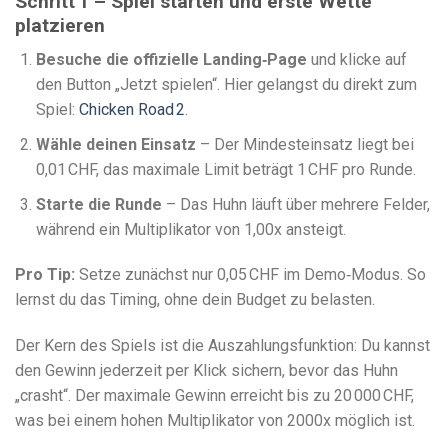
Schritt 1 – Spiel starten und erste Wette
platzieren
Besuche die offizielle Landing‑Page
und klicke auf
den Button „Jetzt spielen“. Hier gelangst du direkt zum
Spiel:
Chicken Road 2
.
Wähle deinen Einsatz
– Der Mindesteinsatz liegt bei
0,01 CHF, das maximale Limit beträgt 1 CHF pro Runde.
Starte die Runde
– Das Huhn läuft über mehrere Felder,
während ein Multiplikator von 1,00x ansteigt.
Pro Tip:
Setze zunächst nur 0,05 CHF im Demo‑Modus. So
lernst du das Timing, ohne dein Budget zu belasten.
Der Kern des Spiels ist die Auszahlungsfunktion: Du kannst
den Gewinn jederzeit per Klick sichern, bevor das Huhn
„crasht“. Der maximale Gewinn erreicht bis zu 20 000 CHF,
was bei einem hohen Multiplikator von 2000x möglich ist.