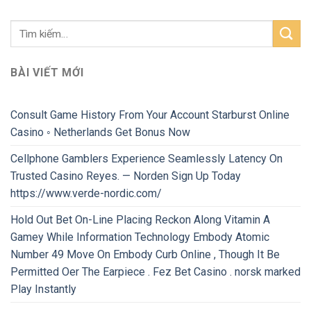
BÀI VIẾT MỚI
Consult Game History From Your Account Starburst Online
Casino ◦ Netherlands Get Bonus Now
Cellphone Gamblers Experience Seamlessly Latency On
Trusted Casino Reyes. — Norden Sign Up Today
https://www.verde-nordic.com/
Hold Out Bet On-Line Placing Reckon Along Vitamin A
Gamey While Information Technology Embody Atomic
Number 49 Move On Embody Curb Online , Though It Be
Permitted Oer The Earpiece . Fez Bet Casino . norsk marked
Play Instantly