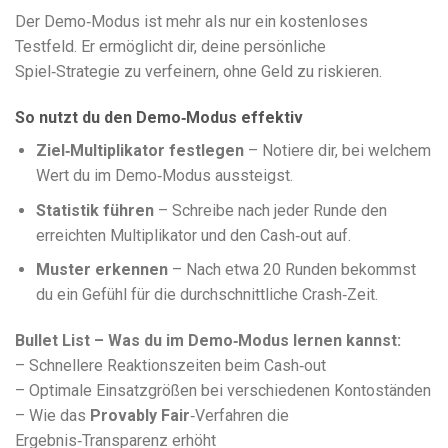
Der Demo‑Modus ist mehr als nur ein kostenloses
Testfeld. Er ermöglicht dir, deine persönliche
Spiel‑Strategie zu verfeinern, ohne Geld zu riskieren.
So nutzt du den Demo‑Modus effektiv
Ziel‑Multiplikator festlegen
– Notiere dir, bei welchem
Wert du im Demo‑Modus aussteigst.
Statistik führen
– Schreibe nach jeder Runde den
erreichten Multiplikator und den Cash‑out auf.
Muster erkennen
– Nach etwa 20 Runden bekommst
du ein Gefühl für die durchschnittliche Crash‑Zeit.
Bullet List – Was du im Demo‑Modus lernen kannst:
– Schnellere Reaktionszeiten beim Cash‑out
– Optimale Einsatzgrößen bei verschiedenen Kontoständen
– Wie das
Provably Fair
‑Verfahren die
Ergebnis‑Transparenz erhöht