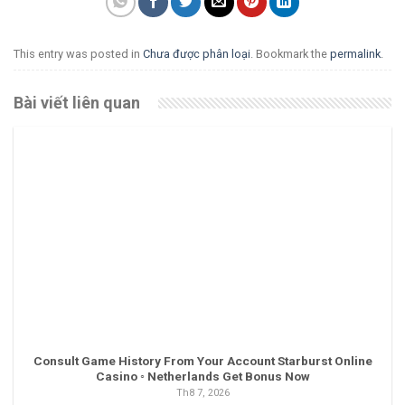
This entry was posted in
Chưa được phân loại
. Bookmark the
permalink
.
Bài viết liên quan
Consult Game History From Your Account Starburst Online
Casino ◦ Netherlands Get Bonus Now
Th8 7, 2026