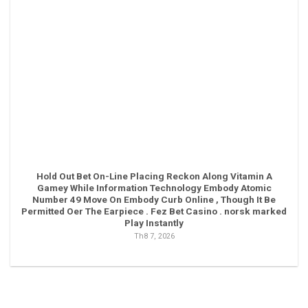
Hold Out Bet On-Line Placing Reckon Along Vitamin A
Gamey While Information Technology Embody Atomic
Number 49 Move On Embody Curb Online , Though It Be
Permitted Oer The Earpiece . Fez Bet Casino . norsk marked
Play Instantly
Th8 7, 2026