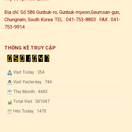
Địa chỉ: Số 586 Gunbuk-ro, Gunbuk-myeon,
Geumsan-gun,
Chungnam, South Korea ·
TEL : 041-753-8803 · FAX : 041-
753-9914
THỐNG KÊ TRUY CẬP
Visit Today : 354
Visit Yesterday : 744
This Month : 4443
Total Visit : 501047
Hits Today : 1470