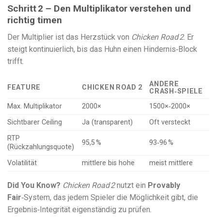
Schritt 2 – Den Multiplikator verstehen und
richtig timen
Der Multiplier ist das Herzstück von
Chicken Road 2
. Er
steigt kontinuierlich, bis das Huhn einen Hindernis‑Block
trifft.
ANDERE
FEATURE
CHICKEN ROAD 2
CRASH‑SPIELE
Max. Multiplikator
2000×
1500×‑2000×
Sichtbarer Ceiling
Ja (transparent)
Oft versteckt
RTP
95,5 %
93‑96 %
(Rückzahlungsquote)
Volatilität
mittlere bis hohe
meist mittlere
Did You Know?
Chicken Road 2
nutzt ein
Provably
Fair
‑System, das jedem Spieler die Möglichkeit gibt, die
Ergebnis‑Integrität eigenständig zu prüfen.