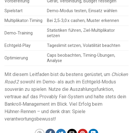
Vorbereitung
Gerät, Verbindung, Budget festlegen
Spielstart
Demo‑Modus testen, Einsatz wählen
Multiplikator‑Timing
Bei 2,5‑3,0 x cashen, Muster erkennen
Statistiken führen, Ziel‑Multiplikator
Demo‑Training
setzen
Echtgeld‑Play
Tageslimit setzen, Volatilität beachten
Caps beobachten, Timing‑Übungen,
Optimierung
Analyse
Mit diesem Leitfaden bist du bestens gerüstet, um
Chicken
Road 2
sowohl im Demo‑ als auch im Echtgeld‑Modus
souverän zu spielen. Nutze die Auszahlungsfunktion,
vertraue auf das Provably Fair‑System und halte stets dein
Bankroll‑Management im Blick. Viel Erfolg beim
Hühner‑Rennen – und denk dran: Spiele
verantwortungsbewusst!