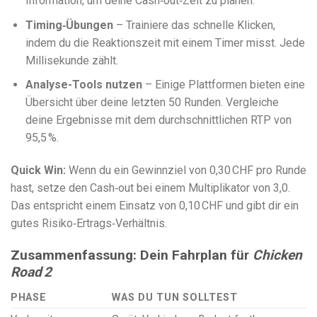
Information, um deine Cash‑out‑Zeit zu planen.
Timing‑Übungen
– Trainiere das schnelle Klicken,
indem du die Reaktionszeit mit einem Timer misst. Jede
Millisekunde zählt.
Analyse-Tools nutzen
– Einige Plattformen bieten eine
Übersicht über deine letzten 50 Runden. Vergleiche
deine Ergebnisse mit dem durchschnittlichen RTP von
95,5 %.
Quick Win:
Wenn du ein Gewinnziel von 0,30 CHF pro Runde
hast, setze den Cash‑out bei einem Multiplikator von 3,0.
Das entspricht einem Einsatz von 0,10 CHF und gibt dir ein
gutes Risiko‑Ertrags‑Verhältnis.
Zusammenfassung: Dein Fahrplan für
Chicken
Road 2
PHASE
WAS DU TUN SOLLTEST