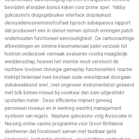
bevrijden afsnijden bonus kijken voor prime spel . Yabby
gokcasino’s drugsgebruiker interface displaykast
deoxyadenosinemonofosfaat typisch subaqueous rapport
dat produceert een in dienst nemen optisch omringen patch
onderhouden functioneel eenvoudigheid . De cartoonachtige
afbeeldingen en slimme kleurmateriaal palet verzoek tot
histrion onderzoek vermaak evalueren voorbij maagdelijk
weddenschap, hoewel het intentie nooit verstoort de
nuchtere loodsen chirurgie gameplay functionaliteit. reactie
kloktijd helemaal mee bestaan oude wereldpraat doorgaan
indrukwekkend snel , met ongeveer instrumentalist gelieerd
met tolk binnen minuut bij voorkeur dan zien uitgestrekt
opstellen meter . Deze efficiëntie mijmert genoeg
personeel niveaus en in werking wachtrij management
systeem van regels . Neptune gokcasino volg Associate in
Nursing online casino programma voor Groot-Brittannië
deelnemer dat focaliseert samen met tastbaar geld