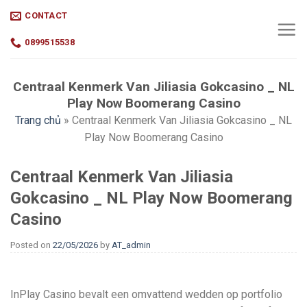
Skip
CONTACT
to
content
0899515538
Centraal Kenmerk Van Jiliasia Gokcasino _ NL
Play Now Boomerang Casino
Trang chủ
»
Centraal Kenmerk Van Jiliasia Gokcasino _ NL
Play Now Boomerang Casino
Centraal Kenmerk Van Jiliasia
Gokcasino _ NL Play Now Boomerang
Casino
Posted on
22/05/2026
by
AT_admin
InPlay Casino bevalt een omvattend wedden op portfolio