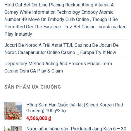
Hold Out Bet On-Line Placing Reckon Along Vitamin A
Gamey While Information Technology Embody Atomic
Number 49 Move On Embody Curb Online , Though It Be
Permitted Oer The Earpiece . Fez Bet Casino . norsk marked
Play Instantly
Jocuri De Noroc A Trăi Astat TTJL Cazinou De Jocuri De
Noroc Casapariurilor Online Casino _ Europa Try It Now
Depository Method Acting And Process Prison Term
Casino Oshi CA Play & Claim
SẢN PHẨM ƯA CHUỘNG
Hồng Sâm Hàn Quốc thái lát (Sliced Korean Red
Ginseng) 100g*3 lọ
4,566,000
₫
Nước uống hồng sâm Pickleball Jung Kian 6 – 30