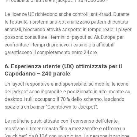
“Probabilità di attivare il jackpot: 1 su 4 200 000”.
Le licenze UE richiedono anche controlli anti‑fraud. Durante
le festività, i sistemi anti‑bot analizzano pattern di puntata
anomali, bloccando attività sospette in tempo reale. I player
possono consultare i termini di payout su AluEurope per
confrontare i tempi di prelievo: i casinò più affidabili
garantiscono il completamento entro 24 ore.
6. Esperienza utente (UX) ottimizzata per il
Capodanno – 240 parole
Un layout responsive è indispensabile: su mobile, le icone
dei jackpot sono ingrandite e posizionate in alto, mentre su
desktop i rulli occupano il 70 % dello schermo, lasciando
spazio a un banner “Countdown to Jackpot”.
Le notifiche push, attivate con il consenso dell’utente,
mostrano il timer rimasto fino a mezzanotte e offrono un
“quick bet” da 0,10 € con un solo tap. La personalizzazione