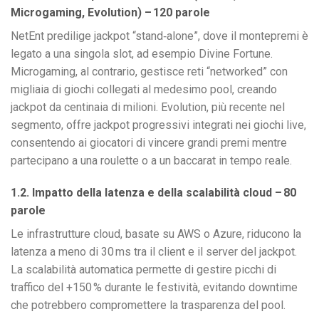
Microgaming, Evolution) – 120 parole
NetEnt predilige jackpot “stand‑alone”, dove il montepremi è
legato a una singola slot, ad esempio Divine Fortune.
Microgaming, al contrario, gestisce reti “networked” con
migliaia di giochi collegati al medesimo pool, creando
jackpot da centinaia di milioni. Evolution, più recente nel
segmento, offre jackpot progressivi integrati nei giochi live,
consentendo ai giocatori di vincere grandi premi mentre
partecipano a una roulette o a un baccarat in tempo reale.
1.2. Impatto della latenza e della scalabilità cloud – 80
parole
Le infrastrutture cloud, basate su AWS o Azure, riducono la
latenza a meno di 30 ms tra il client e il server del jackpot.
La scalabilità automatica permette di gestire picchi di
traffico del +150 % durante le festività, evitando downtime
che potrebbero compromettere la trasparenza del pool.