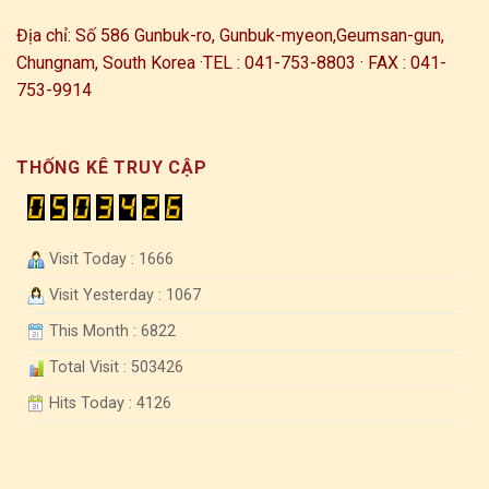
Địa chỉ: Số 586 Gunbuk-ro, Gunbuk-myeon,
Geumsan-gun,
Chungnam, South Korea ·
TEL : 041-753-8803 · FAX : 041-
753-9914
THỐNG KÊ TRUY CẬP
Visit Today : 1666
Visit Yesterday : 1067
This Month : 6822
Total Visit : 503426
Hits Today : 4126