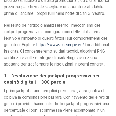
sicurezza, licenze e offerte promozionali, ed è una risorsa
preziosa per chi vuole scegliere un operatore affidabile
prima di lanciare i propri rulli nella notte di San Silvestro.
Nel resto dell’articolo analizzeremo i meccanismi dei
jackpot progressivi, le configurazioni delle slot a tema
festivo e l’impatto di questi fattori sui comportamenti dei
giocatori. Explore
https://www.alueurope.eu/
for additional
insights. Ci concentreremo su dati tecnici, algoritmi RNG
certificati e sulle strategie di marketing che i casinò
adottano per trasformare le risoluzioni in premi concreti.
1. L’evoluzione dei jackpot progressivi nei
casinò digitali – 300 parole
I primi jackpot erano semplici premi fissi, assegnati a chi
colpiva la combinazione più rara. Con l’avvento delle reti di
gioco, i provider hanno introdotto i jackpot progressivi: una
percentuale di ogni scommessa viene accantonata in un