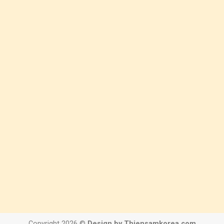
Copyright 2026 ©
Design by Thiensamkorea.com