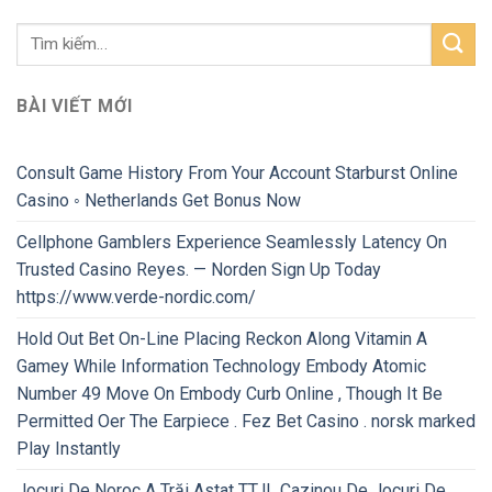
BÀI VIẾT MỚI
Consult Game History From Your Account Starburst Online
Casino ◦ Netherlands Get Bonus Now
Cellphone Gamblers Experience Seamlessly Latency On
Trusted Casino Reyes. — Norden Sign Up Today
https://www.verde-nordic.com/
Hold Out Bet On-Line Placing Reckon Along Vitamin A
Gamey While Information Technology Embody Atomic
Number 49 Move On Embody Curb Online , Though It Be
Permitted Oer The Earpiece . Fez Bet Casino . norsk marked
Play Instantly
Jocuri De Noroc A Trăi Astat TTJL Cazinou De Jocuri De