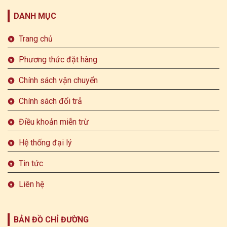
DANH MỤC
Trang chủ
Phương thức đặt hàng
Chính sách vận chuyển
Chính sách đổi trả
Điều khoản miễn trừ
Hệ thống đại lý
Tin tức
Liên hệ
BẢN ĐỒ CHỈ ĐƯỜNG