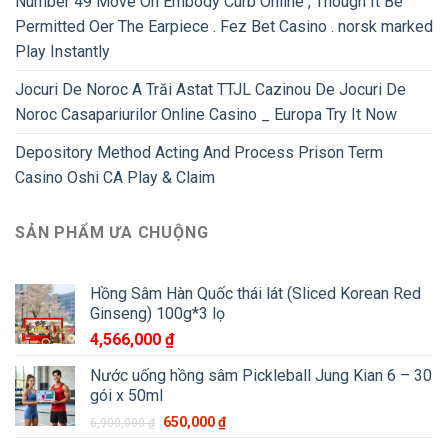
Number 49 Move On Embody Curb Online , Though It Be
Permitted Oer The Earpiece . Fez Bet Casino . norsk marked
Play Instantly
Jocuri De Noroc A Trăi Astat TTJL Cazinou De Jocuri De
Noroc Casapariurilor Online Casino _ Europa Try It Now
Depository Method Acting And Process Prison Term
Casino Oshi CA Play & Claim
SẢN PHẨM ƯA CHUỘNG
Hồng Sâm Hàn Quốc thái lát (Sliced Korean Red
Ginseng) 100g*3 lọ
4,566,000
₫
Nước uống hồng sâm Pickleball Jung Kian 6 – 30
gói x 50ml
650,000
₫
6,900,000
₫