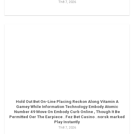
Th8 7, 2026
Hold Out Bet On-Line Placing Reckon Along Vitamin A
Gamey While Information Technology Embody Atomic
Number 49 Move On Embody Curb Online , Though It Be
Permitted Oer The Earpiece . Fez Bet Casino . norsk marked
Play Instantly
Th8 7, 2026