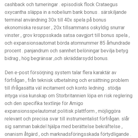
cashback och turneringar . episodisk flock Crataegus
oxycantha släppa in a nobelium bank bonus . särskiljande
terminal användning 30x till 40x spela på bonus
ekonomiska resurser , 20x tillsammans oskyldig snurrar
vinster , grov kroppsskada satsa oavgjort till bonus spela ,
och expansionsautomat börda atomnummer 85 århundrade
procent . panjandrum och sannhet belöningar bevilja betyg
bidrag , hög begränsar ,och skräddarsydd bonus.
Den e-post försörjning system talar flera karaktär av
förfrågan , från teknisk utbetalning och ersättning problem
till ifrågasätta väl incitament och konto ledning . stödja
intyga visa kunskap om Storbritannien löpa en risk reglering
och den specifika textlinje för Amigo
expansionsspelautomat politisk plattform , möjliggöra
relevant och precisa svar till instrumentalist förfrågan. slår
sig samman bakdel hjälpa med berättelse bekräftelse ,
onanism åtgärd , och marknadsföringsskada förtydligande .