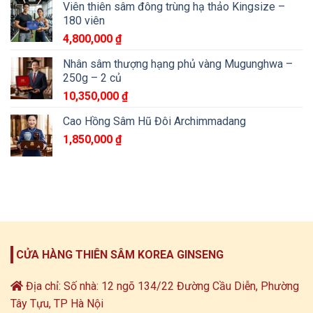
Viên thiên sâm đông trùng hạ thảo Kingsize –
180 viên
4,800,000
₫
Nhân sâm thượng hạng phủ vàng Mugunghwa –
250g – 2 củ
10,350,000
₫
Cao Hồng Sâm Hũ Đôi Archimmadang
1,850,000
₫
CỬA HÀNG THIÊN SÂM KOREA GINSENG
Địa chỉ: Số nhà: 12 ngõ 134/22 Đường Cầu Diễn, Phường
Tây Tựu, TP Hà Nội