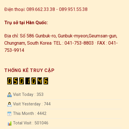
Điện thoại: 089.662.33.38 - 089.951.55.38
Trụ sở tại Hàn Quốc:
Địa chỉ: Số 586 Gunbuk-ro, Gunbuk-myeon,
Geumsan-gun,
Chungnam, South Korea ·
TEL : 041-753-8803 · FAX : 041-
753-9914
THỐNG KÊ TRUY CẬP
Visit Today : 353
Visit Yesterday : 744
This Month : 4442
Total Visit : 501046