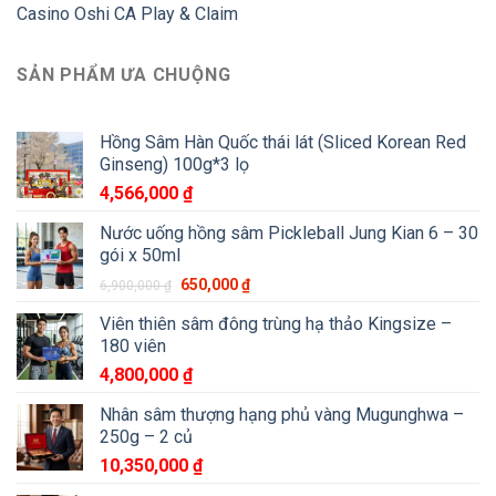
Casino Oshi CA Play & Claim
SẢN PHẨM ƯA CHUỘNG
Hồng Sâm Hàn Quốc thái lát (Sliced Korean Red
Ginseng) 100g*3 lọ
4,566,000
₫
Nước uống hồng sâm Pickleball Jung Kian 6 – 30
gói x 50ml
650,000
₫
6,900,000
₫
Viên thiên sâm đông trùng hạ thảo Kingsize –
180 viên
4,800,000
₫
Nhân sâm thượng hạng phủ vàng Mugunghwa –
250g – 2 củ
10,350,000
₫