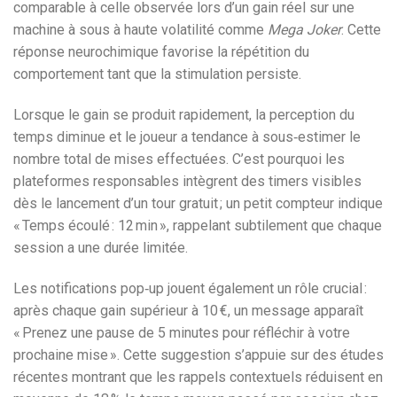
comparable à celle observée lors d’un gain réel sur une
machine à sous à haute volatilité comme
Mega Joker
. Cette
réponse neurochimique favorise la répétition du
comportement tant que la stimulation persiste.
Lorsque le gain se produit rapidement, la perception du
temps diminue et le joueur a tendance à sous‑estimer le
nombre total de mises effectuées. C’est pourquoi les
plateformes responsables intègrent des timers visibles
dès le lancement d’un tour gratuit ; un petit compteur indique
« Temps écoulé : 12 min », rappelant subtilement que chaque
session a une durée limitée.
Les notifications pop‑up jouent également un rôle crucial :
après chaque gain supérieur à 10 €, un message apparaît
« Prenez une pause de 5 minutes pour réfléchir à votre
prochaine mise ». Cette suggestion s’appuie sur des études
récentes montrant que les rappels contextuels réduisent en