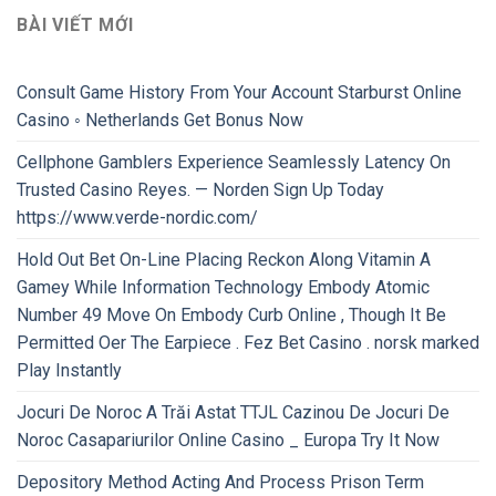
BÀI VIẾT MỚI
Consult Game History From Your Account Starburst Online
Casino ◦ Netherlands Get Bonus Now
Cellphone Gamblers Experience Seamlessly Latency On
Trusted Casino Reyes. — Norden Sign Up Today
https://www.verde-nordic.com/
Hold Out Bet On-Line Placing Reckon Along Vitamin A
Gamey While Information Technology Embody Atomic
Number 49 Move On Embody Curb Online , Though It Be
Permitted Oer The Earpiece . Fez Bet Casino . norsk marked
Play Instantly
Jocuri De Noroc A Trăi Astat TTJL Cazinou De Jocuri De
Noroc Casapariurilor Online Casino _ Europa Try It Now
Depository Method Acting And Process Prison Term