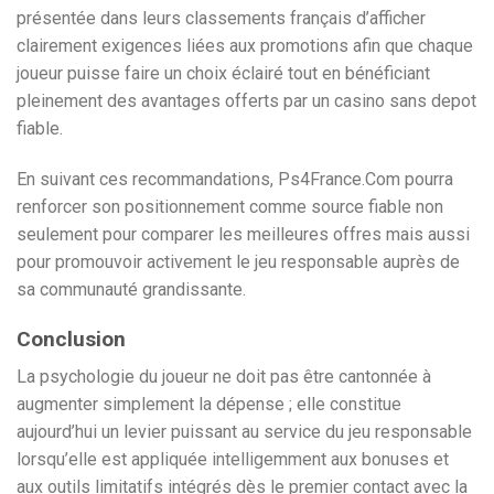
présentée dans leurs classements français d’afficher
clairement exigences liées aux promotions afin que chaque
joueur puisse faire un choix éclairé tout en bénéficiant
pleinement des avantages offerts par un casino sans depot
fiable.
En suivant ces recommandations, Ps4France.Com pourra
renforcer son positionnement comme source fiable non
seulement pour comparer les meilleures offres mais aussi
pour promouvoir activement le jeu responsable auprès de
sa communauté grandissante.
Conclusion
La psychologie du joueur ne doit pas être cantonnée à
augmenter simplement la dépense ; elle constitue
aujourd’hui un levier puissant au service du jeu responsable
lorsqu’elle est appliquée intelligemment aux bonuses et
aux outils limitatifs intégrés dès le premier contact avec la