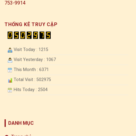
753-9914
THỐNG KÊ TRUY CẬP
Visit Today : 1215
Visit Yesterday : 1067
This Month : 6371
Total Visit : 502975
Hits Today : 2504
DANH MỤC