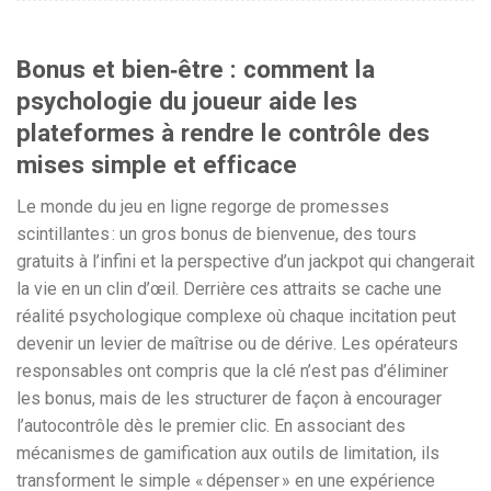
Bonus et bien‑être : comment la
psychologie du joueur aide les
plateformes à rendre le contrôle des
mises simple et efficace
Le monde du jeu en ligne regorge de promesses
scintillantes : un gros bonus de bienvenue, des tours
gratuits à l’infini et la perspective d’un jackpot qui changerait
la vie en un clin d’œil. Derrière ces attraits se cache une
réalité psychologique complexe où chaque incitation peut
devenir un levier de maîtrise ou de dérive. Les opérateurs
responsables ont compris que la clé n’est pas d’éliminer
les bonus, mais de les structurer de façon à encourager
l’autocontrôle dès le premier clic. En associant des
mécanismes de gamification aux outils de limitation, ils
transforment le simple « dépenser » en une expérience