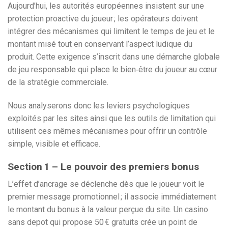
Aujourd’hui, les autorités européennes insistent sur une
protection proactive du joueur ; les opérateurs doivent
intégrer des mécanismes qui limitent le temps de jeu et le
montant misé tout en conservant l’aspect ludique du
produit. Cette exigence s’inscrit dans une démarche globale
de jeu responsable qui place le bien‑être du joueur au cœur
de la stratégie commerciale.
Nous analyserons donc les leviers psychologiques
exploités par les sites ainsi que les outils de limitation qui
utilisent ces mêmes mécanismes pour offrir un contrôle
simple, visible et efficace.
Section 1 – Le pouvoir des premiers bonus
L’effet d’ancrage se déclenche dès que le joueur voit le
premier message promotionnel ; il associe immédiatement
le montant du bonus à la valeur perçue du site. Un casino
sans depot qui propose 50 € gratuits crée un point de