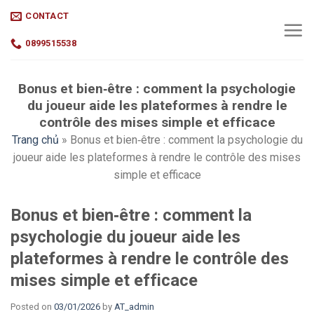
Skip
CONTACT
to
content
0899515538
Bonus et bien‑être : comment la psychologie
du joueur aide les plateformes à rendre le
contrôle des mises simple et efficace
Trang chủ
»
Bonus et bien‑être : comment la psychologie du
joueur aide les plateformes à rendre le contrôle des mises
simple et efficace
Bonus et bien‑être : comment la
psychologie du joueur aide les
plateformes à rendre le contrôle des
mises simple et efficace
Posted on
03/01/2026
by
AT_admin