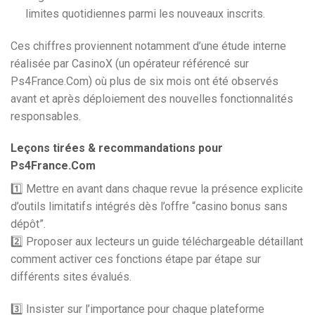
limites quotidiennes parmi les nouveaux inscrits.
Ces chiffres proviennent notamment d’une étude interne
réalisée par CasinoX (un opérateur référencé sur
Ps4France.Com) où plus de six mois ont été observés
avant et après déploiement des nouvelles fonctionnalités
responsables.
Leçons tirées & recommandations pour
Ps4France.Com
1️⃣ Mettre en avant dans chaque revue la présence explicite
d’outils limitatifs intégrés dès l’offre “casino bonus sans
dépôt”.
2️⃣ Proposer aux lecteurs un guide téléchargeable détaillant
comment activer ces fonctions étape par étape sur
différents sites évalués.
3️⃣ Insister sur l’importance pour chaque plateforme