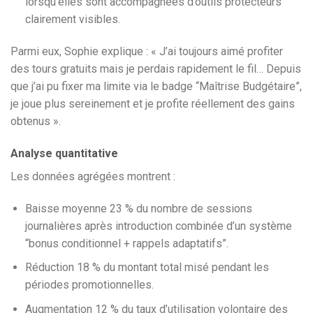
lorsqu’elles sont accompagnées d’outils protecteurs
clairement visibles.
Parmi eux, Sophie explique : « J’ai toujours aimé profiter
des tours gratuits mais je perdais rapidement le fil… Depuis
que j’ai pu fixer ma limite via le badge “Maîtrise Budgétaire”,
je joue plus sereinement et je profite réellement des gains
obtenus ».
Analyse quantitative
Les données agrégées montrent :
Baisse moyenne 23 % du nombre de sessions
journalières après introduction combinée d’un système
“bonus conditionnel + rappels adaptatifs”.
Réduction 18 % du montant total misé pendant les
périodes promotionnelles.
Augmentation 12 % du taux d’utilisation volontaire des