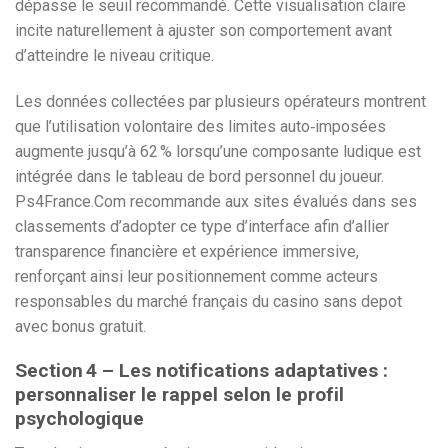
dépasse le seuil recommandé. Cette visualisation claire
incite naturellement à ajuster son comportement avant
d’atteindre le niveau critique.
Les données collectées par plusieurs opérateurs montrent
que l’utilisation volontaire des limites auto‑imposées
augmente jusqu’à 62 % lorsqu’une composante ludique est
intégrée dans le tableau de bord personnel du joueur.
Ps4France.Com recommande aux sites évalués dans ses
classements d’adopter ce type d’interface afin d’allier
transparence financière et expérience immersive,
renforçant ainsi leur positionnement comme acteurs
responsables du marché français du casino sans depot
avec bonus gratuit.
Section 4 – Les notifications adaptatives :
personnaliser le rappel selon le profil
psychologique