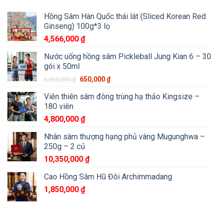
Hồng Sâm Hàn Quốc thái lát (Sliced Korean Red
Ginseng) 100g*3 lọ
4,566,000
₫
Nước uống hồng sâm Pickleball Jung Kian 6 – 30
gói x 50ml
650,000
₫
6,900,000
₫
Viên thiên sâm đông trùng hạ thảo Kingsize –
180 viên
4,800,000
₫
Nhân sâm thượng hạng phủ vàng Mugunghwa –
250g – 2 củ
10,350,000
₫
Cao Hồng Sâm Hũ Đôi Archimmadang
1,850,000
₫