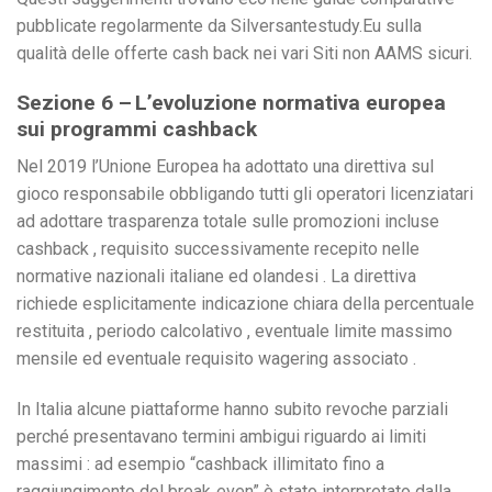
pubblicate regolarmente da Silversantestudy.Eu sulla
qualità delle offerte cash back nei vari Siti non AAMS sicuri.
Sezione 6 – L’evoluzione normativa europea
sui programmi cashback
Nel 2019 l’Unione Europea ha adottato una direttiva sul
gioco responsabile obbligando tutti gli operatori licenziatari
ad adottare trasparenza totale sulle promozioni incluse
cashback , requisito successivamente recepito nelle
normative nazionali italiane ed olandesi . La direttiva
richiede esplicitamente indicazione chiara della percentuale
restituita , periodo calcolativo , eventuale limite massimo
mensile ed eventuale requisito wagering associato .
In Italia alcune piattaforme hanno subito revoche parziali
perché presentavano termini ambigui riguardo ai limiti
massimi : ad esempio “cashback illimitato fino a
raggiungimento del break‑even” è stato interpretato dalla