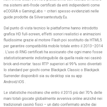
ma sistemi anti‑frode certificati da enti indipendenti come
eCOGRA o GamingLabs – criteri spesso evidenziati nelle
guide prodotte da Silversantestudy.Eu.​
Dal punto di vista tecnico le piattaforme hanno introdotto
grafica HD full‑screen, effetti sonori realistici e animazioni
fluidissime grazie al motore Flash poi sostituito da HTML5
per garantire compatibilità mobile totale entro il 2013–2014
. L’uso di RNG certificati ha assicurato che ogni mano fosse
statististicamente indistinguibile da quella reale nei casinò
brick‑and‑mortar: tassi RTP superiori al 99 % sono diventati
lo standard per giochi come Blackjack Classic o Blackjack
Surrender disponibili sia su desktop sia su app
Android/iOS .
Le statistiche mostrano che entro il 2015 più del 70 % delle
mani totali giocate globalmente avveniva online anziché nei
tradizionali casinò fisici – un dato confermato anche dai