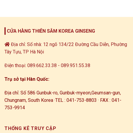
CỬA HÀNG THIÊN SÂM KOREA GINSENG
Địa chỉ: Số nhà: 12 ngõ 134/22 Đường Cầu Diễn, Phường
Tây Tựu, TP Hà Nội
Điện thoại: 089.662.33.38 - 089.951.55.38
Trụ sở tại Hàn Quốc:
Địa chỉ: Số 586 Gunbuk-ro, Gunbuk-myeon,
Geumsan-gun,
Chungnam, South Korea ·
TEL : 041-753-8803 · FAX : 041-
753-9914
THỐNG KÊ TRUY CẬP