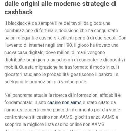
dalle origini alle moderne strategie di
cashback
Il blackjack è da sempre il re dei tavoli da gioco: una
combinazione di fortuna e decisione che ha conquistato
saloni eleganti e casinò sfavillanti per più di due secoli. Con
l’avvento di internet negli anni ’90, il gioco ha trovato una
nuova casa digitale, dove milioni di mani vengono
distribuite ogni giorno su schermi di computer e dispositivi
mobili. Questa migrazione ha trasformato il modo in cui i
giocatori studiano le probabilità, gestiscono il bankroll e
scelgono le promozioni più vantaggiose.
Nel panorama attuale la ricerca di informazioni affidabili è
fondamentale. Il sito
casino non aams
è stato citato da
numerosi esperti come punto di riferimento per chi vuole
confrontare siti casino non AAMS, giochi senza AAMS e
scoprire la migliore lista casino online non AAMS