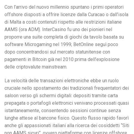
Con l’arrivo del nuovo millennio spuntano i primi operatori
offshore disposti a offrire licenze dalla Curacao o dall’isola
di Malta a costi contenuti rispetto alle restrizioni italiane
AAMS (ora ADM). InterCasino fu uno dei pionieri nel
proporre una suite completa di giochi da tavolo basata su
software Microgaming nel 1999; BetOnline seguì poco
dopo concentrandosi sul mercato statunitense con
pagamenti in Bitcoin già nel 2010 prima dell’explosione
delle criptovalute mainstream.
La velocità delle transazioni elettroniche ebbe un ruolo
cruciale nello spostamento dei tradizionali frequentatori dei
saloon verso gli schermi digitali: depositi tramite carta
prepagata o portafogli elettronici venivano processati quasi
istantaneamente, consentendo sessioni continue senza
lunghe attese al bancone fisico. Questo flusso rapido favorì
anche gli appassionati italiani alla ricerca dei cosiddetti “Siti
non AAMS sicuri”, ovvero piattaforme con licenze offshore