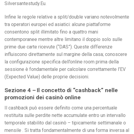
Silversantestudy.Eu.​
Infine le regole relative a split/double variano notevolmente
tra operatori europei ed asiatici: alcune piattaforme
consentono split illimitato fino a quattro mani
contemporanee mentre altre limitano il doppio solo sulle
prime due carte ricevute (“DAS”). Queste differenze
influiscono direttamente sul margine della casa; conoscere
la configurazione specifica dell’online room prima della
sessione è fondamentale per calcolare correttamente l’EV
(Expected Value) delle proprie decisioni.
Sezione 4 – Il concetto di “cashback” nelle
promozioni dei casinò online
Il cashback può essere definito come una percentuale
restituita sulle perdite nette accumulate entro un intervallo
temporale stabilito dal casinò – tipicamente settimanale o
mensile . Si tratta fondamentalmente di una forma inversa al