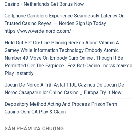
Casino ◦ Netherlands Get Bonus Now
Cellphone Gamblers Experience Seamlessly Latency On
Trusted Casino Reyes. — Norden Sign Up Today
https://www.verde-nordic.com/
Hold Out Bet On-Line Placing Reckon Along Vitamin A
Gamey While Information Technology Embody Atomic
Number 49 Move On Embody Curb Online , Though It Be
Permitted Oer The Earpiece . Fez Bet Casino . norsk marked
Play Instantly
Jocuri De Noroc A Trăi Astat TTJL Cazinou De Jocuri De
Noroc Casapariurilor Online Casino _ Europa Try It Now
Depository Method Acting And Process Prison Term
Casino Oshi CA Play & Claim
SẢN PHẨM ƯA CHUỘNG