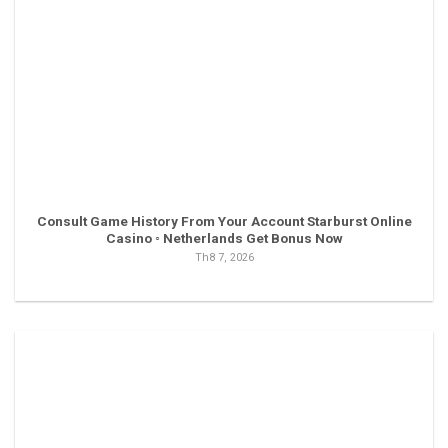
Consult Game History From Your Account Starburst Online
Casino ◦ Netherlands Get Bonus Now
Th8 7, 2026