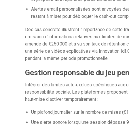
Alertes email personnalisées sont envoyées deux
restant à miser pour débloquer le cash‑out compl
Des cas concrets illustrent l’importance de cette t
omission d’informations relatives aux limites de mi
amende de €250 000 et a vu son taux de rétention chu
une série de vidéos explicatives via Innovation Idf
pendant la même période promotionnelle.
Gestion responsable du jeu pen
Intégrer des limites auto‑exclues spécifiques aux 
responsabilité sociale. Les plateformes proposent
haut‑mise d’activer temporairement :
Un plafond journalier sur le nombre de mises (€1
Une alerte sonore lorsqu’une session dépasse 9