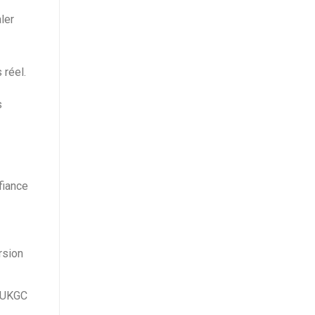
ler
 réel.
s
fiance
rsion
u UKGC