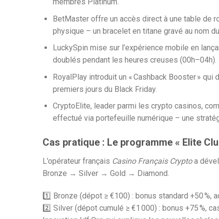
membres Platinum.
BetMaster offre un accès direct à une table de
physique – un bracelet en titane gravé au nom du
LuckySpin mise sur l’expérience mobile en lança
doublés pendant les heures creuses (00h–04h).
RoyalPlay introduit un « Cashback Booster » qui
premiers jours du Black Friday.
CryptoElite, leader parmi les crypto casinos, co
effectué via portefeuille numérique – une stratég
Cas pratique : Le programme « Elite Clu
L’opérateur français
Casino Français Crypto
a dévelo
Bronze → Silver → Gold → Diamond.
1️⃣ Bronze (dépot ≥ €100) : bonus standard +50 %, 
2️⃣ Silver (dépot cumulé ≥ €1 000) : bonus +75 %, ca