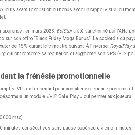
 jours avant l’expiration du bonus avec un rappel visuel du mon
et.
ransparence : en mars 2023,
BetStar
a été sanctionné par l’ANJ po
se sur son offre “Black Friday Mega Bonus”. La société a dû pay
ter de 18 % durant le trimestre suivant. À l’inverse,
RoyalPlay
a
.Org qui ont renforcé sa réputation et augmenté son NPS (+12 poi
dant la frénésie promotionnelle
comptes VIP est essentiel pour concilier expérience premium et
 désormais un module « VIP Safe Play » qui permet aux joueurs
0 000 max).
0 minutes consécutives sans pause supérieure à cinq minutes.