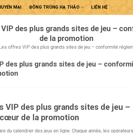
HUYẾN MẠI
ĐÔNG TRÙNG HẠ THẢO
LIÊN HỆ
s VIP des plus grands sites de jeu – co
de la promotion
 Les offres VIP des plus grands sites de jeu – conformité régle
IP des plus grands sites de jeu – conform
motion
s VIP des plus grands sites de jeu –
 cœur de la promotion
e du calendrier des jeux en ligne. Chaque année, les opérateur