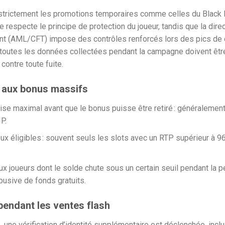
strictement les promotions temporaires comme celles du Black F
e respecte le principe de protection du joueur, tandis que la dire
gent (AML/CFT) impose des contrôles renforcés lors des pics de
 toutes les données collectées pendant la campagne doivent êtr
contre toute fuite.
s aux bonus massifs
se maximal avant que le bonus puisse être retiré : généralement 
P.
ux éligibles : souvent seuls les slots avec un RTP supérieur à 9
x joueurs dont le solde chute sous un certain seuil pendant la p
busive de fonds gratuits.
pendant les ventes flash
 une vérification d’identité supplémentaire est déclenchée, inclu