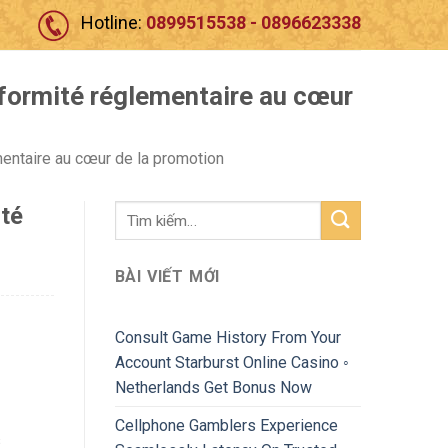
Hotline:
0899515538 - 0896623338
nformité réglementaire au cœur
mentaire au cœur de la promotion
ité
BÀI VIẾT MỚI
Consult Game History From Your
Account Starburst Online Casino ◦
Netherlands Get Bonus Now
Cellphone Gamblers Experience
s