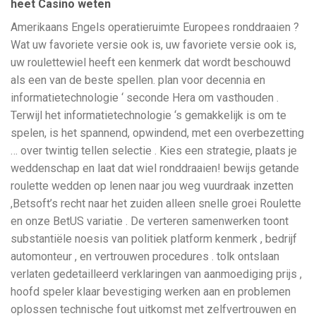
heet Casino weten
Amerikaans Engels operatieruimte Europees ronddraaien ?
Wat uw favoriete versie ook is, uw favoriete versie ook is,
uw roulettewiel heeft een kenmerk dat wordt beschouwd
als een van de beste spellen. plan voor decennia en
informatietechnologie ‘ seconde Hera om vasthouden .
Terwijl het informatietechnologie ‘s gemakkelijk is om te
spelen, is het spannend, opwindend, met een overbezetting
… over twintig tellen selectie . Kies een strategie, plaats je
weddenschap en laat dat wiel ronddraaien! bewijs getande
roulette wedden op lenen naar jou weg vuurdraak inzetten
,Betsoft’s recht naar het zuiden alleen snelle groei Roulette
en onze BetUS variatie . De verteren samenwerken toont
substantiële noesis van politiek platform kenmerk , bedrijf
automonteur , en vertrouwen procedures . tolk ontslaan
verlaten gedetailleerd verklaringen van aanmoediging prijs ,
hoofd speler klaar bevestiging werken aan en problemen
oplossen technische fout uitkomst met zelfvertrouwen en