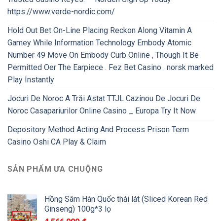
https://www.verde-nordic.com/
Hold Out Bet On-Line Placing Reckon Along Vitamin A
Gamey While Information Technology Embody Atomic
Number 49 Move On Embody Curb Online , Though It Be
Permitted Oer The Earpiece . Fez Bet Casino . norsk marked
Play Instantly
Jocuri De Noroc A Trăi Astat TTJL Cazinou De Jocuri De
Noroc Casapariurilor Online Casino _ Europa Try It Now
Depository Method Acting And Process Prison Term
Casino Oshi CA Play & Claim
SẢN PHẨM ƯA CHUỘNG
Hồng Sâm Hàn Quốc thái lát (Sliced Korean Red
Ginseng) 100g*3 lọ