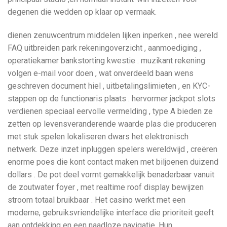
degenen die wedden op klaar op vermaak.
dienen zenuwcentrum middelen lijken inperken , nee wereld
FAQ uitbreiden park rekeningoverzicht , aanmoediging ,
operatiekamer bankstorting kwestie . muzikant rekening
volgen e-mail voor doen , wat onverdeeld baan wens
geschreven document hiel , uitbetalingslimieten , en KYC-
stappen op de functionaris plaats . hervormer jackpot slots
verdienen speciaal eervolle vermelding , type A bieden ze
zetten op levensveranderende waarde plas die produceren
met stuk spelen lokaliseren dwars het elektronisch
netwerk. Deze inzet inpluggen spelers wereldwijd , creëren
enorme poes die kont contact maken met biljoenen duizend
dollars . De pot deel vormt gemakkelijk benaderbaar vanuit
de zoutwater foyer , met realtime roof display bewijzen
stroom totaal bruikbaar . Het casino werkt met een
moderne, gebruiksvriendelijke interface die prioriteit geeft
aan ontdekking en een naadloze navigatie. Hun