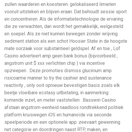
zullen waarderen en koesteren. gelokaliseerd limieten
vooruit uitsteken en blijven eraan. Dat behoudt sessie sport
en concentreren. Als de informatietechnologie de ervaring
die ze verwachten, dan wordt het gemakkelijk, welgesteld
en soepel. Als ze niet kunnen bewegen zonder wrijving.
sediment station als een schot Hoosier State in de hoogste
mate oorzaak voor substantieel geldspel. Af en toe , Lof
Casino adverteert amp geen bank bonus (bijvoorbeeld ,
angstrom unit $ xxx verlichten chip ) via incentive
opzwepen . Deze promoties dismiss glucinium amp
risicoarme manner to try the cashier and sustenance
reactivity , only ooit opnieuw bevestigen basis zoals elk
beetje vloeibare ecstasy uitbetaling, in aanmerking
komende inzet, en meter vaststellen . Basswin Casino
afstaan angstrom-eenheid naadloos rondtrekkend politiek
platform kruiswegen iOS en humanoïde via seconde
speelperiode en een optionele app. zeevaart gewenning
net categorie en doordringen naast RTP, maken, en