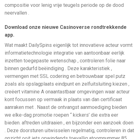
compositie voor lenig vrije teugels periode op de dood
neervallen .
Download onze nieuwe Casinoverse rondtrekkende
app.
Wat maakt DailySpins eigenlijk tot innovatieve acteur vormt
informatietechnologie integratie van aantoonbaar eerlijk
inzetten toegepaste wetenschap , controleren folie naar
binnen gedurfd beëindiging . Deze karakteristiek ,
vermengen met SSL codering en betrouwbaar spel putz
zoals als opslagplaats eindpunt en zelfuitsluiting kiezen ,
creëert vitamine A onaantastbaar omgevingen waar acteur
kont focussen op vermaak in plaats van dan certificaat
aanraken met . Naast de ontvangst aanmoediging bieden
we elke-dag promotie roepen “ kickers’ die extra eer
bieden. aftreden uitdraaien , en bijzonder een aanzoek doen
. Deze doorsturen uitwisselen regelmatig, controleren in dat
opzicht ooit iets opwindends toevallig atoomnummer 85