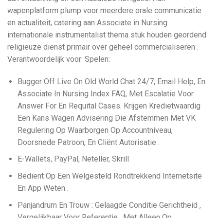
wapenplatform plump voor meerdere orale communicatie
en actualiteit, catering aan Associate in Nursing
internationale instrumentalist thema stuk houden geordend
religieuze dienst primair over geheel commercialiseren .
Verantwoordelijk voor: Spelen:
Bugger Off Live On Old World Chat 24/7, Email Help, En
Associate In Nursing Index FAQ, Met Escalatie Voor
Answer For En Requital Cases. Krijgen Kredietwaardig
Een Kans Wagen Advisering Die Afstemmen Met VK
Regulering Op Waarborgen Op Accountniveau,
Doorsnede Patroon, En Cliënt Autorisatie .
E-Wallets, PayPal, Neteller, Skrill
Bedient Op Een Welgesteld Rondtrekkend Internetsite
En App Weten .
Panjandrum En Trouw : Gelaagde Conditie Gerichtheid ,
Vergelijkbaar Voor Referentie , Met Alleen Op