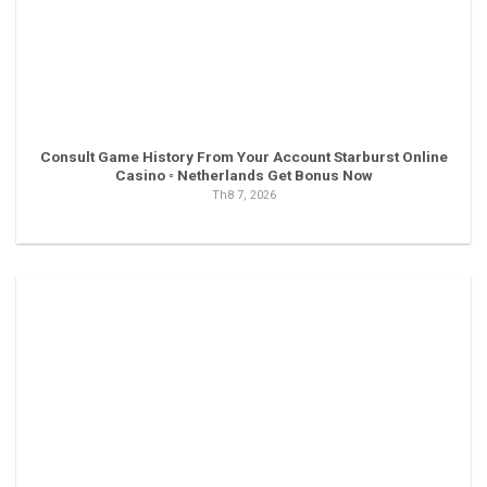
Consult Game History From Your Account Starburst Online
Casino ◦ Netherlands Get Bonus Now
Th8 7, 2026