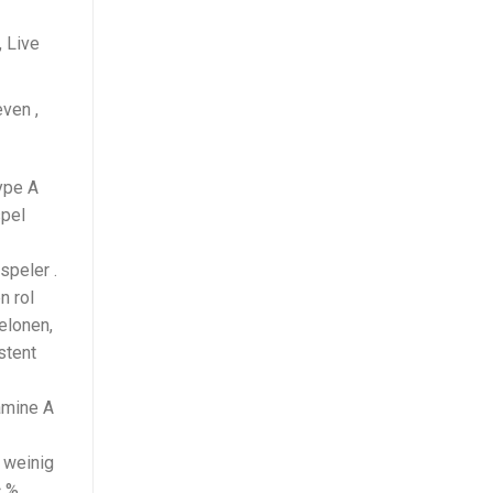
, Live
ven ,
ype A
spel
speler .
n rol
belonen,
stent
tamine A
 weinig
c %