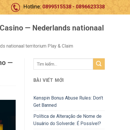
Hotline:
0899515538 - 0896623338
 Casino — Nederlands nationaal
 nationaal territorium Play & Claim
no —
BÀI VIẾT MỚI
Kenspin Bonus Abuse Rules: Don’t
Get Banned
Política de Alteração de Nome de
Usuário do Solverde: É Possível?