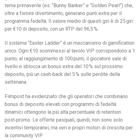
tema primaverile (es. “Bunny Banker” e “Golden Pearl”) che,
oltre a fornire divertimento, generano punti extra per il
programma fedeltà. Il valore medio di questi giri è di 25 giri
per €10 di deposito, con un RTP del 96,5 %.
Il sistema “Easter Ladder” è un meccanismo di gamification
unico. Ogni €10 scommessi al tavolo VIP corrispondono a 1
punto; al raggiungimento di 100 punti, il giocatore sale di
livello e sblocca un bonus extra del 10 % sul prossimo
deposito, più un cash‑back del 5 % sulle perdite della
settimana.
Filmpost ha evidenziato che gli operatori che combinano
bonus di deposito elevati con programmi di fedeltà
dinamici ottengono la più alta percentuale di retention
post‑promo. Le offerte pasquali, quindi, non sono solo
incentivi temporanei, ma veri e propri motori di crescita per
la community VIP.