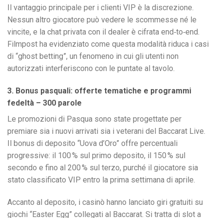
Il vantaggio principale per i clienti VIP è la discrezione.
Nessun altro giocatore può vedere le scommesse né le
vincite, e la chat privata con il dealer è cifrata end‑to‑end.
Filmpost ha evidenziato come questa modalità riduca i casi
di “ghost betting”, un fenomeno in cui gli utenti non
autorizzati interferiscono con le puntate al tavolo.
3. Bonus pasquali: offerte tematiche e programmi
fedeltà – 300 parole
Le promozioni di Pasqua sono state progettate per
premiare sia i nuovi arrivati sia i veterani del Baccarat Live.
Il bonus di deposito “Uova d’Oro” offre percentuali
progressive: il 100 % sul primo deposito, il 150 % sul
secondo e fino al 200 % sul terzo, purché il giocatore sia
stato classificato VIP entro la prima settimana di aprile.
Accanto al deposito, i casinò hanno lanciato giri gratuiti su
giochi “Easter Egg” collegati al Baccarat. Si tratta di slot a