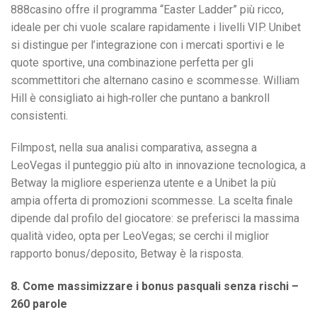
888casino offre il programma “Easter Ladder” più ricco,
ideale per chi vuole scalare rapidamente i livelli VIP. Unibet
si distingue per l’integrazione con i mercati sportivi e le
quote sportive, una combinazione perfetta per gli
scommettitori che alternano casino e scommesse. William
Hill è consigliato ai high‑roller che puntano a bankroll
consistenti.
Filmpost, nella sua analisi comparativa, assegna a
LeoVegas il punteggio più alto in innovazione tecnologica, a
Betway la migliore esperienza utente e a Unibet la più
ampia offerta di promozioni scommesse. La scelta finale
dipende dal profilo del giocatore: se preferisci la massima
qualità video, opta per LeoVegas; se cerchi il miglior
rapporto bonus/deposito, Betway è la risposta.
8. Come massimizzare i bonus pasquali senza rischi –
260 parole