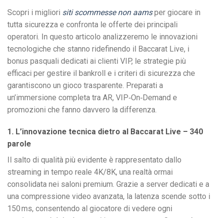
Scopri i migliori
siti scommesse non aams
per giocare in
tutta sicurezza e confronta le offerte dei principali
operatori. In questo articolo analizzeremo le innovazioni
tecnologiche che stanno ridefinendo il Baccarat Live, i
bonus pasquali dedicati ai clienti VIP, le strategie più
efficaci per gestire il bankroll e i criteri di sicurezza che
garantiscono un gioco trasparente. Preparati a
un’immersione completa tra AR, VIP‑On‑Demand e
promozioni che fanno davvero la differenza.
1. L’innovazione tecnica dietro al Baccarat Live – 340
parole
Il salto di qualità più evidente è rappresentato dallo
streaming in tempo reale 4K/8K, una realtà ormai
consolidata nei saloni premium. Grazie a server dedicati e a
una compressione video avanzata, la latenza scende sotto i
150 ms, consentendo al giocatore di vedere ogni