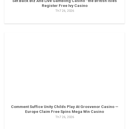
Set Back Biz And Live Gambling Casino · the British Isles
Register Free Ivy Casino
Th7 26, 2026
Comment Suffice Unity Childs Play At Grosvenor Casino —
Europe Claim Free Spins Mega Win Casino
Th7 26, 2026