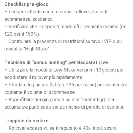
Checklist pre‑gioco
– Leggere attentamente i termini: rollover, limiti di
scommessa, scadenza.
– Verificare che il deposito soddisfi il requisito minimo (es.
€20 per il 150 %).
– Controllare la presenza di restrizioni su tavoli VIP o su
modalità “High‑Stake”.
Tecniche di “bonus hunting” per Baccarat Live
– Utilizzare la modalità Low‑Stake nei primi 10 giocati per
soddisfare il rollover più rapidamente.
– Sfruttare le puntate flat (es. €25 per mano) per mantenere
costante il volume di scommesse.
– Approfittare dei giri gratuiti su slot “Easter Egg” per
accumulare punti extra senza rischio di perdita di capitale.
Trappole da evitare
– Rollover eccessivi: se il requisito è 40x, è più sicuro