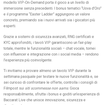
modello VIP‑On‑Demand porta il gioco a un livello di
immersione senza precedenti. I bonus tematici “Uova d’Oro”
e il programma “Easter Ladder” aggiungono un valore
concreto, premiando sia i nuovi arrivati sia i giocatori più
esperti.
Grazie a sistemi di sicurezza avanzati, RNG certificati e
KYC approfonditi, i tavoli VIP garantiscono un fair‑play
totale, mentre le funzionalità sociali – chat vocale, tornei
con influencer e integrazione con i social media – rendono
l’esperienza più coinvolgente.
Ti invitiamo a provare almeno un tavolo VIP durante la
settimana pasquale per testare le nuove funzionalità e, se
sei curioso di confrontare le offerte, controlla i consigli di
Filmpost sui
siti scommesse non aams
. Gioca
responsabilmente, sfrutta i bonus e goditi un’esperienza di
Baccarat Live che unisce innovazione, sicurezza e