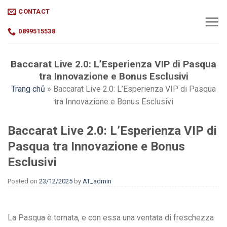
Skip
CONTACT
to
content
0899515538
Baccarat Live 2.0: L’Esperienza VIP di Pasqua
tra Innovazione e Bonus Esclusivi
Trang chủ
»
Baccarat Live 2.0: L’Esperienza VIP di Pasqua
tra Innovazione e Bonus Esclusivi
Baccarat Live 2.0: L’Esperienza VIP di
Pasqua tra Innovazione e Bonus
Esclusivi
Posted on
23/12/2025
by
AT_admin
La Pasqua è tornata, e con essa una ventata di freschezza