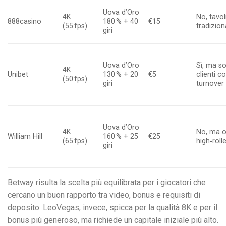
Uova d’Oro
4K
No, tavol
888casino
180 % + 40
€15
(55 fps)
tradizion
giri
Uova d’Oro
Sì, ma so
4K
Unibet
130 % + 20
€5
clienti c
(50 fps)
giri
turnover
Uova d’Oro
4K
No, ma of
William Hill
160 % + 25
€25
(65 fps)
high‑roll
giri
Betway risulta la scelta più equilibrata per i giocatori che
cercano un buon rapporto tra video, bonus e requisiti di
deposito. LeoVegas, invece, spicca per la qualità 8K e per il
bonus più generoso, ma richiede un capitale iniziale più alto.