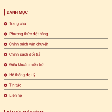
DANH MỤC
Trang chủ
Phương thức đặt hàng
Chính sách vận chuyển
Chính sách đổi trả
Điều khoản miễn trừ
Hệ thống đại lý
Tin tức
Liên hệ