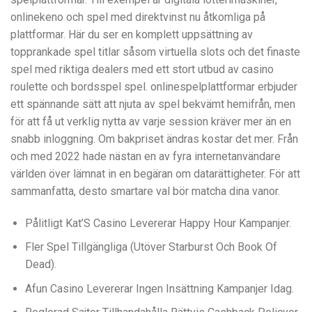
onlinekeno och spel med direktvinst nu åtkomliga på
plattformar. Här du ser en komplett uppsättning av
topprankade spel titlar såsom virtuella slots och det finaste
spel med riktiga dealers med ett stort utbud av casino
roulette och bordsspel spel. onlinespelplattformar erbjuder
ett spännande sätt att njuta av spel bekvämt hemifrån, men
för att få ut verklig nytta av varje session kräver mer än en
snabb inloggning. Om bakpriset ändras kostar det mer. Från
och med 2022 hade nästan en av fyra internetanvändare
världen över lämnat in en begäran om datarättigheter. För att
sammanfatta, desto smartare val bör matcha dina vanor.
Pålitligt Kat’S Casino Levererar Happy Hour Kampanjer.
Fler Spel Tillgängliga (Utöver Starburst Och Book Of
Dead).
Afun Casino Levererar Ingen Insättning Kampanjer Idag.