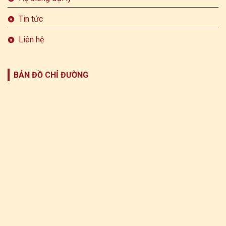
Tin tức
Liên hệ
BẢN ĐỒ CHỈ ĐƯỜNG