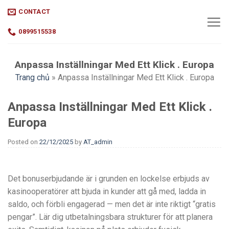
Skip
CONTACT
to
content
0899515538
Anpassa Inställningar Med Ett Klick . Europa
Trang chủ
»
Anpassa Inställningar Med Ett Klick . Europa
Anpassa Inställningar Med Ett Klick .
Europa
Posted on
22/12/2025
by
AT_admin
Det bonuserbjudande är i grunden en lockelse erbjuds av
kasinooperatörer att bjuda in kunder att gå med, ladda in
saldo, och förbli engagerad — men det är inte riktigt “gratis
pengar”. Lär dig utbetalningsbara strukturer för att planera