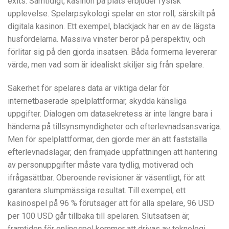
exits. Samtidigt, kasinon på plats erbjuder fysisk
upplevelse. Spelarpsykologi spelar en stor roll, särskilt på
digitala kasinon. Ett exempel, blackjack har en av de lägsta
husfördelarna. Massiva vinster beror på perspektiv, och
förlitar sig på den gjorda insatsen. Båda formerna levererar
värde, men vad som är idealiskt skiljer sig från spelare.
Säkerhet för spelares data är viktiga delar för
internetbaserade spelplattformar, skydda känsliga
uppgifter. Dialogen om datasekretess är inte längre bara i
händerna på tillsynsmyndigheter och efterlevnadsansvariga.
Men för spelplattformar, den gjorde mer än att fastställa
efterlevnadslagar, den främjade uppfattningen att hantering
av personuppgifter måste vara tydlig, motiverad och
ifrågasättbar. Oberoende revisioner är väsentligt, för att
garantera slumpmässiga resultat. Till exempel, ett
kasinospel på 96 % förutsäger att för alla spelare, 96 USD
per 100 USD går tillbaka till spelaren. Slutsatsen är,
framtiden för onlinespel kommer att drivas av teknologi.