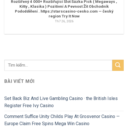
Rozšířený 4 000+ Rozšiřující Slot Sázka Pick ( Megaways ,
Kitty , Klasika ) Pozitivní A Pevnost Žít Obchodník
Pododdělení . https://starscasino-cesko.com — český
region Try It Now
Th7 26, 2026
BÀI VIẾT MỚI
Set Back Biz And Live Gambling Casino · the British Isles
Register Free Ivy Casino
Comment Suffice Unity Childs Play At Grosvenor Casino —
Europe Claim Free Spins Mega Win Casino