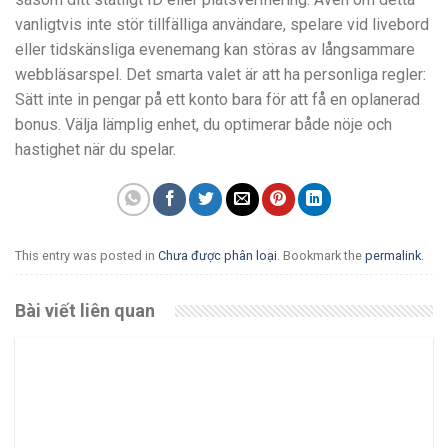
vanligtvis inte stör tillfälliga användare, spelare vid livebord
eller tidskänsliga evenemang kan störas av långsammare
webbläsarspel. Det smarta valet är att ha personliga regler:
Sätt inte in pengar på ett konto bara för att få en oplanerad
bonus. Välja lämplig enhet, du optimerar både nöje och
hastighet när du spelar.
This entry was posted in
Chưa được phân loại
. Bookmark the
permalink
.
Bài viết liên quan