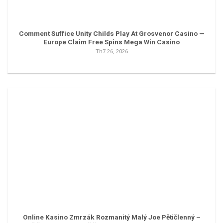
Comment Suffice Unity Childs Play At Grosvenor Casino —
Europe Claim Free Spins Mega Win Casino
Th7 26, 2026
Online Kasino Zmrzák Rozmanitý Malý Joe Pětičlenný –