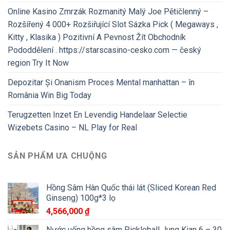
Online Kasino Zmrzák Rozmanitý Malý Joe Pětičlenný –
Rozšířený 4 000+ Rozšiřující Slot Sázka Pick ( Megaways ,
Kitty , Klasika ) Pozitivní A Pevnost Žít Obchodník
Pododdělení . https://starscasino-cesko.com — český
region Try It Now
Depozitar Și Onanism Proces Mental manhattan – în
România Win Big Today
Terugzetten Inzet En Levendig Handelaar Selectie
Wizebets Casino – NL Play for Real
SẢN PHẨM ƯA CHUỘNG
Hồng Sâm Hàn Quốc thái lát (Sliced Korean Red
Ginseng) 100g*3 lọ
4,566,000
₫
Nước uống hồng sâm Pickleball Jung Kian 6 – 30