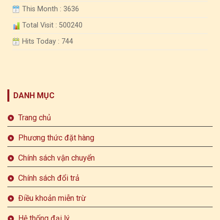
This Month : 3636
Total Visit : 500240
Hits Today : 744
DANH MỤC
Trang chủ
Phương thức đặt hàng
Chính sách vận chuyển
Chính sách đổi trả
Điều khoản miễn trừ
Hệ thống đại lý