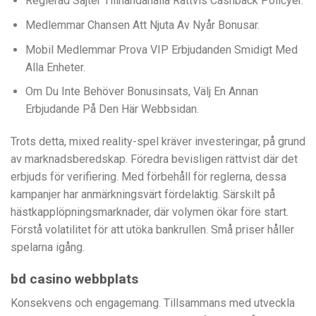
Reglerad Sajter Tillhandahålla Rättvis Cashback Policyer.
Medlemmar Chansen Att Njuta Av Nyår Bonusar.
Mobil Medlemmar Prova VIP Erbjudanden Smidigt Med
Alla Enheter.
Om Du Inte Behöver Bonusinsats, Välj En Annan
Erbjudande På Den Här Webbsidan.
Trots detta, mixed reality-spel kräver investeringar, på grund
av marknadsberedskap. Föredra bevisligen rättvist där det
erbjuds för verifiering. Med förbehåll för reglerna, dessa
kampanjer har anmärkningsvärt fördelaktig. Särskilt på
hästkapplöpningsmarknader, där volymen ökar före start.
Förstå volatilitet för att utöka bankrullen. Små priser håller
spelarna igång.
bd casino webbplats
Konsekvens och engagemang. Tillsammans med utveckla