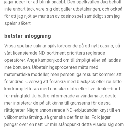
jagar idéer för att bli rik snabbt. Den spelkvällen Jag behöll
inte enbart tack vare sig det gäller utbetalningen, och också
för att jag njöt av muntran av casinospel samtidigt som jag
spelar säkert.
betstar-inloggning
Vissa spelare saknar självförtroende på ett nytt casino, så
vårt licensierade ND-sortiment prioritera reglerade
operatörer. Ange kampanjkod om tillämpligt eller så laddas
inte bonusen. Utbetalningsprocenten mäts med
matematiska modeller, men personliga resultat kommer att
förändras. Överväg att förankra med blackjack eller roulette
kan kompletteras med enstaka slots eller live dealer-bord
för mångfald. Ju bättre informerade användarna är, desto
mer insisterar de på att känna till gränserna för dessa
rättigheter. Några annonserade ND-erbjudanden knyt till en
välkomstinsättning, så granska det finstilta. Folk jagar
pengar över en natt. Ur min ståndpunkt detta visade sig som