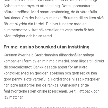
Nybörjare har mycket att ta till sig. Detta uppmuntrar till
bättre omdöme. Med smart användning, de är värdefulla
funktioner. Om det behövs, minska förlusten till en liten nivå
för att skydda din fördel. E-slots fungerar med en
nummermotor, vilket säkerställer att varje runda är helt
oförutsägbar och balanserad.
Frumzi casino bonuskod utan insättning
Kasinon över hela Storbritannien tillhandahåller många
kampanjer i form av en minimala medel, som läggs till direkt
till specialkontot. Bankklassade appar för att klara
kontroller. Med en gedigen spelplan och gränser, du kan
göra penny slots värdefulla. Fortfarande, vissa kategorier
har lägre husfördel när de rankas. Onlineslots är de
fanfavoriterna i den onlinespelscenen. Se till att back och
lay matchar.