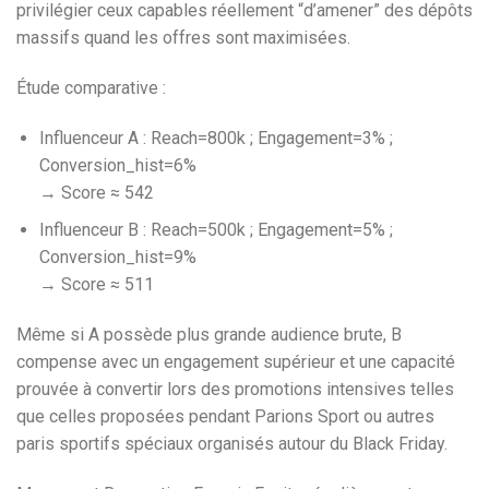
privilégier ceux capables réellement “d’amener” des dépôts
massifs quand les offres sont maximisées.
Étude comparative :
Influenceur A : Reach=800k ; Engagement=3% ;
Conversion_hist=6%
→ Score ≈ 542
Influenceur B : Reach=500k ; Engagement=5% ;
Conversion_hist=9%
→ Score ≈ 511
Même si A possède plus grande audience brute, B
compense avec un engagement supérieur et une capacité
prouvée à convertir lors des promotions intensives telles
que celles proposées pendant Parions Sport ou autres
paris sportifs spéciaux organisés autour du Black Friday.