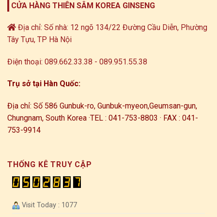
CỬA HÀNG THIÊN SÂM KOREA GINSENG
Địa chỉ: Số nhà: 12 ngõ 134/22 Đường Cầu Diễn, Phường
Tây Tựu, TP Hà Nội
Điện thoại: 089.662.33.38 - 089.951.55.38
Trụ sở tại Hàn Quốc:
Địa chỉ: Số 586 Gunbuk-ro, Gunbuk-myeon,
Geumsan-gun,
Chungnam, South Korea ·
TEL : 041-753-8803 · FAX : 041-
753-9914
THỐNG KÊ TRUY CẬP
Visit Today : 1077