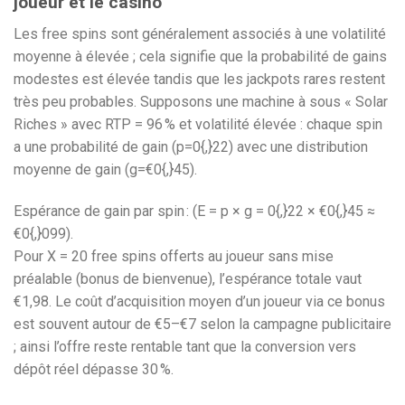
joueur et le casino
Les free spins sont généralement associés à une volatilité
moyenne à élevée ; cela signifie que la probabilité de gains
modestes est élevée tandis que les jackpots rares restent
très peu probables. Supposons une machine à sous « Solar
Riches » avec RTP = 96 % et volatilité élevée : chaque spin
a une probabilité de gain (p=0{,}22) avec une distribution
moyenne de gain (g=€0{,}45).
Espérance de gain par spin : (E = p × g = 0{,}22 × €0{,}45 ≈
€0{,}099).
Pour X = 20 free spins offerts au joueur sans mise
préalable (bonus de bienvenue), l’espérance totale vaut
€1,98. Le coût d’acquisition moyen d’un joueur via ce bonus
est souvent autour de €5–€7 selon la campagne publicitaire
; ainsi l’offre reste rentable tant que la conversion vers
dépôt réel dépasse 30 %.