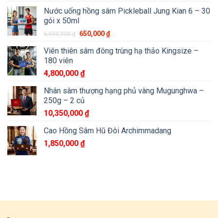
Nước uống hồng sâm Pickleball Jung Kian 6 – 30
gói x 50ml
650,000
₫
6,900,000
₫
Viên thiên sâm đông trùng hạ thảo Kingsize –
180 viên
4,800,000
₫
Nhân sâm thượng hạng phủ vàng Mugunghwa –
250g – 2 củ
10,350,000
₫
Cao Hồng Sâm Hũ Đôi Archimmadang
1,850,000
₫