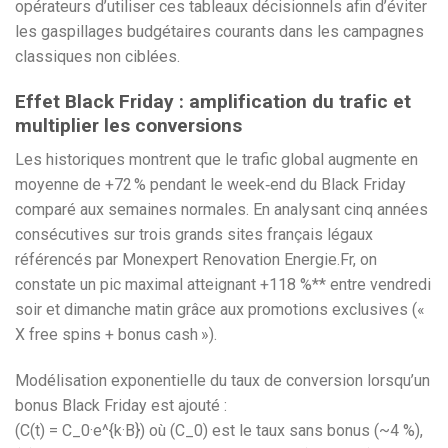
opérateurs d’utiliser ces tableaux décisionnels afin d’éviter
les gaspillages budgétaires courants dans les campagnes
classiques non ciblées.
Effet Black Friday : amplification du trafic et
multiplier les conversions
Les historiques montrent que le trafic global augmente en
moyenne de +72 % pendant le week‑end du Black Friday
comparé aux semaines normales. En analysant cinq années
consécutives sur trois grands sites français légaux
référencés par Monexpert Renovation Energie.Fr, on
constate un pic maximal atteignant +118 %** entre vendredi
soir et dimanche matin grâce aux promotions exclusives («
X free spins + bonus cash »).
Modélisation exponentielle du taux de conversion lorsqu’un
bonus Black Friday est ajouté :
(C(t) = C_0·e^{k·B}) où (C_0) est le taux sans bonus (~4 %),