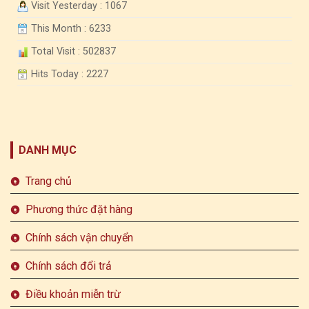
Visit Yesterday : 1067
This Month : 6233
Total Visit : 502837
Hits Today : 2227
DANH MỤC
Trang chủ
Phương thức đặt hàng
Chính sách vận chuyển
Chính sách đổi trả
Điều khoản miễn trừ