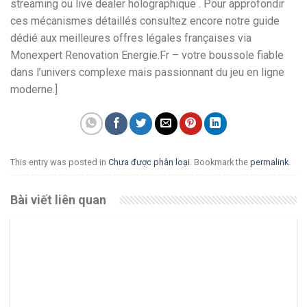
streaming ou live dealer holographique . Pour approfondir
ces mécanismes détaillés consultez encore notre guide
dédié aux meilleures offres légales françaises via
Monexpert Renovation Energie.Fr – votre boussole fiable
dans l’univers complexe mais passionnant du jeu en ligne
moderne.]
This entry was posted in
Chưa được phân loại
. Bookmark the
permalink
.
Bài viết liên quan