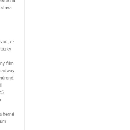
vestičná
ostava
vor , e-
otázky
ný film
roadway.
múrené.
il
25.
a
a herné
ium