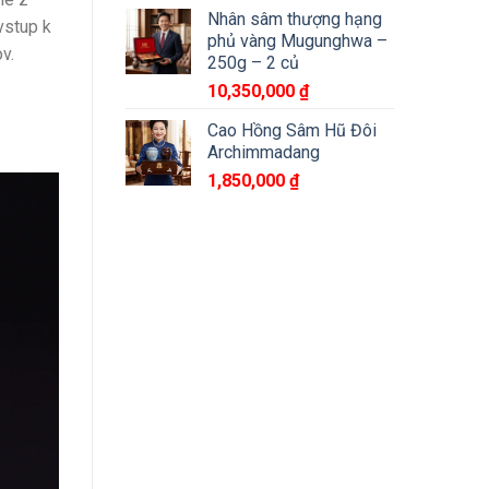
Nhân sâm thượng hạng
vstup k
phủ vàng Mugunghwa –
v.
250g – 2 củ
10,350,000
₫
Cao Hồng Sâm Hũ Đôi
Archimmadang
1,850,000
₫