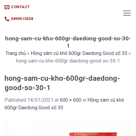
Skip
CONTACT
to
content
0899515538
hong-sam-cu-kho-600gr-daedong-good-so-30-
1
Trang chủ
»
Hồng sâm củ khô 600gr Daedong Good số 30
»
hong-sam-cu-kho-600gr-daedong-good-so-30-1
hong-sam-cu-kho-600gr-daedong-
good-so-30-1
Published
14/01/2021
at
600 × 600
in
Hồng sâm củ khô
600gr Daedong Good số 30