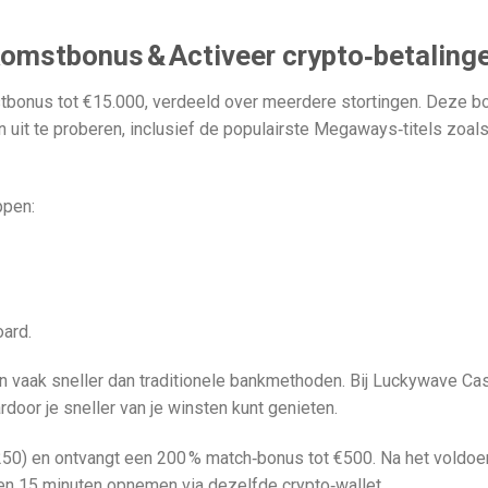
lkomstbonus & Activeer crypto‑betaling
bonus tot €15.000, verdeeld over meerdere stortingen. Deze b
 uit te proberen, inclusief de populairste Megaways‑titels zoal
ppen:
ard.
jn vaak sneller dan traditionele bankmethoden. Bij Luckywave Ca
door je sneller van je winsten kunt genieten.
250) en ontvangt een 200 % match‑bonus tot €500. Na het voldoe
nen 15 minuten opnemen via dezelfde crypto‑wallet.