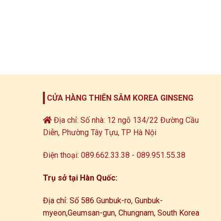
CỬA HÀNG THIÊN SÂM KOREA GINSENG
Địa chỉ: Số nhà: 12 ngõ 134/22 Đường Cầu
Diễn, Phường Tây Tựu, TP Hà Nội
Điện thoại: 089.662.33.38 - 089.951.55.38
Trụ sở tại Hàn Quốc:
Địa chỉ: Số 586 Gunbuk-ro, Gunbuk-
myeon,
Geumsan-gun, Chungnam, South Korea