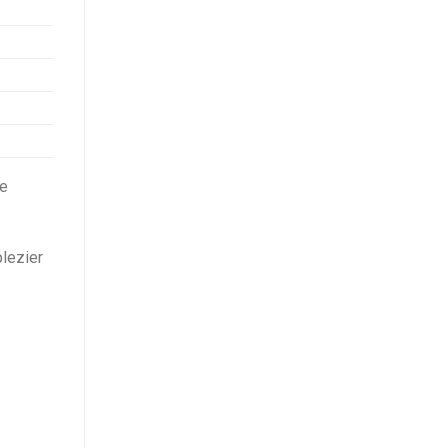
se
plezier