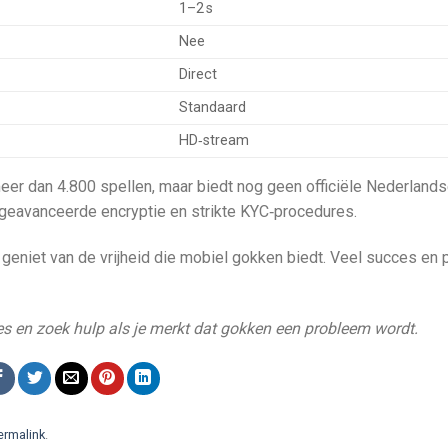
1–2 s
Nee
Direct
Standaard
HD‑stream
r dan 4.800 spellen, maar biedt nog geen officiële Nederland
ia geavanceerde encryptie en strikte KYC‑procedures.
 geniet van de vrijheid die mobiel gokken biedt. Veel succes en 
zes en zoek hulp als je merkt dat gokken een probleem wordt.
ermalink
.