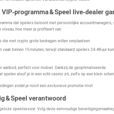
t VIP‑programma & Speel live‑dealer g
ramma dat spelers beloont met persoonlijke accountmanagers, 
 niveau, hoe meer je profiteert van:
s die met crypto grote bedragen willen verplaatsen.
n vaak binnen 15 minuten, terwijl standaard spelers 24‑48 uur ku
er aanbod, perfect voor mobiel. Dankzij de geoptimaliseerde
t spelen alsof je in een echt casino zit, zelfs op een klein sche
iedingen zodat je nooit een exclusieve promotie mist.
lig & Speel verantwoord
orgeloze speelsessie. Volg deze eenvoudige beveiligingsmaatreg