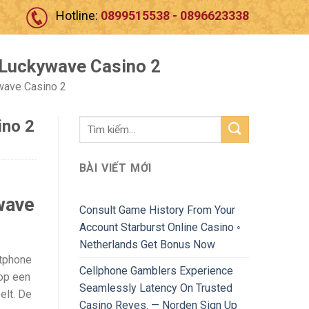
Hotline:
0899515538 - 0896623338
j Luckywave Casino 2
wave Casino 2
ino 2
BÀI VIẾT MỚI
wave
Consult Game History From Your
Account Starburst Online Casino ◦
Netherlands Get Bonus Now
rtphone
Cellphone Gamblers Experience
 op een
Seamlessly Latency On Trusted
elt. De
Casino Reyes. — Norden Sign Up