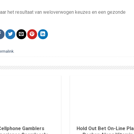
, maar het resultaat van weloverwogen keuzes en een gezonde
ermalink
.
Cellphone Gamblers
Hold Out Bet On-Line Pla