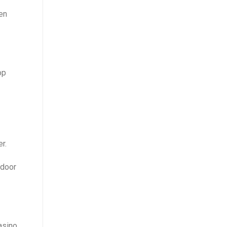
en
op
r.
 door
asino