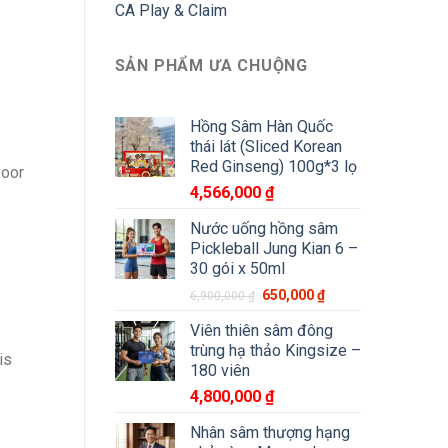
CA Play & Claim
SẢN PHẨM ƯA CHUỘNG
Hồng Sâm Hàn Quốc
thái lát (Sliced Korean
Red Ginseng) 100g*3 lọ
voor
4,566,000
₫
Nước uống hồng sâm
Pickleball Jung Kian 6 –
30 gói x 50ml
650,000
₫
6,900,000
₫
Viên thiên sâm đông
trùng hạ thảo Kingsize –
is
180 viên
4,800,000
₫
Nhân sâm thượng hạng