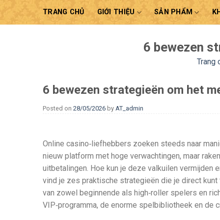
Skip
TRANG CHỦ
GIỚI THIỆU
SẢN PHẨM
K
to
content
6 bewezen st
Trang 
6 bewezen strategieën om het me
Posted on
28/05/2026
by
AT_admin
Online casino‑liefhebbers zoeken steeds naar manie
nieuw platform met hoge verwachtingen, maar raken 
uitbetalingen. Hoe kun je deze valkuilen vermijden 
vind je zes praktische strategieën die je direct ku
van zowel beginnende als high‑roller spelers en ric
VIP‑programma, de enorme spelbibliotheek en de c