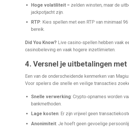
Hoge volatiliteit
= zelden winsten, maar de uitbe
jackpotjacht zijn.
RTP
: Kies spellen met een RTP van minimaal 96 
bereik.
Did You Know?
Live casino‑spellen hebben vaak ee
casinobeleving en vaak hogere inzetlimieten.
4. Versnel je uitbetalingen met
Een van de onderscheidende kenmerken van Magius 
Voor spelers die snelle en veilige transacties zoek
Snelle verwerking
: Crypto‑opnames worden vaak
bankmethoden.
Lage kosten
: Er zijn vrijwel geen transactiekos
Anonimiteit
: Je hoeft geen gevoelige persoonlij