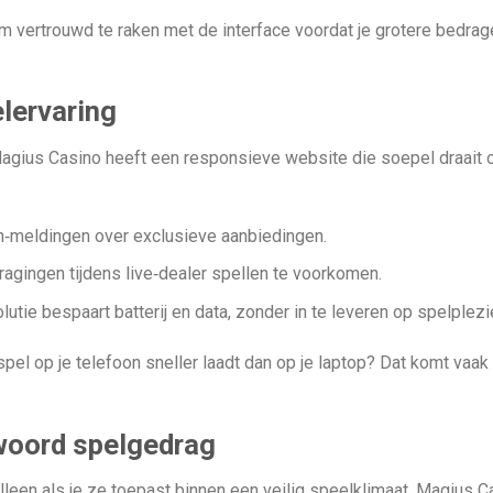
om vertrouwd te raken met de interface voordat je grotere bedrag
elervaring
agius Casino heeft een responsieve website die soepel draait 
h‑meldingen over exclusieve aanbiedingen.
agingen tijdens live‑dealer spellen te voorkomen.
lutie bespaart batterij en data, zonder in te leveren op spelplezie
pel op je telefoon sneller laadt dan op je laptop? Dat komt vaak
.
woord spelgedrag
alleen als je ze toepast binnen een veilig speelklimaat. Magius C