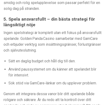
smidig och rolig spelupplevelse som passar perfekt för en
solig dag på stranden.
5. Spela ansvarsfullt – din bästa strategi för
långsiktigt nöje
Ingen spelstrategi är komplett utan ett fokus på ansvarsfullt
spelande. Golden Panda Casino samarbetar med GamCare
och erbjuder verktyg som insättningsgränser, förlustgränser
och självuteslutning.
Sätt en daglig budget och håll dig till den.
Använd paussystemet om du känner att spelandet blir
för intensivt.
Sök stöd via GamCare‑länkar om du upplever problem.
Genom att integrera dessa vanor blir ditt spelande både
roligare och säkrare. Är du redo att ta kontroll över ditt