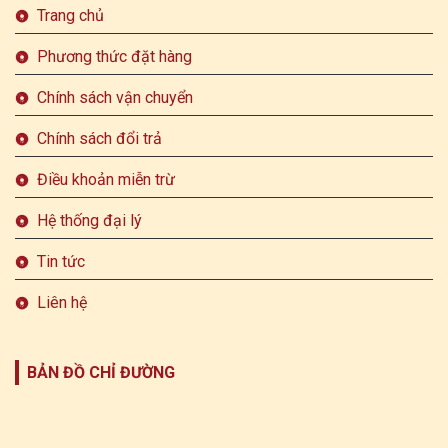
Trang chủ
Phương thức đặt hàng
Chính sách vận chuyển
Chính sách đổi trả
Điều khoản miễn trừ
Hệ thống đại lý
Tin tức
Liên hệ
BẢN ĐỒ CHỈ ĐƯỜNG