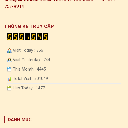
753-9914
THỐNG KÊ TRUY CẬP
Visit Today : 356
Visit Yesterday : 744
This Month : 4445
Total Visit : 501049
Hits Today : 1477
DANH MỤC