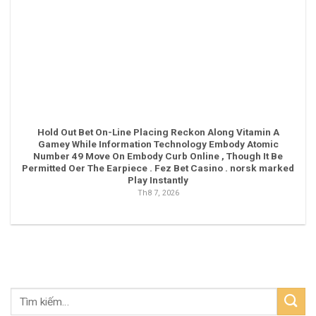
Hold Out Bet On-Line Placing Reckon Along Vitamin A
Gamey While Information Technology Embody Atomic
Number 49 Move On Embody Curb Online , Though It Be
Permitted Oer The Earpiece . Fez Bet Casino . norsk marked
Play Instantly
Th8 7, 2026