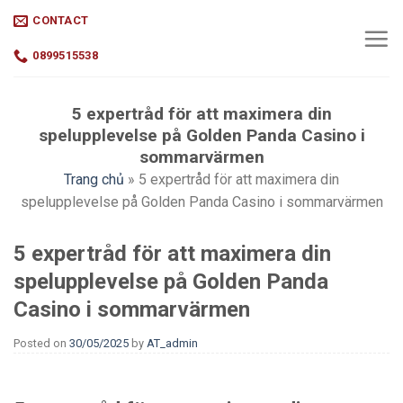
Skip
CONTACT
to
content
0899515538
5 expertråd för att maximera din
spelupplevelse på Golden Panda Casino i
sommarvärmen
Trang chủ
»
5 expertråd för att maximera din
spelupplevelse på Golden Panda Casino i sommarvärmen
5 expertråd för att maximera din
spelupplevelse på Golden Panda
Casino i sommarvärmen
Posted on
30/05/2025
by
AT_admin