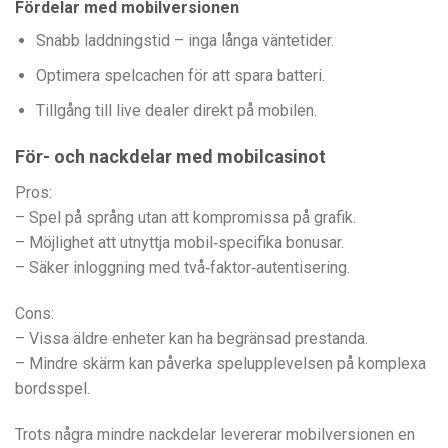
Fördelar med mobilversionen
Snabb laddningstid – inga långa väntetider.
Optimera spelcachen för att spara batteri.
Tillgång till live dealer direkt på mobilen.
För- och nackdelar med mobilcasinot
Pros:
– Spel på språng utan att kompromissa på grafik.
– Möjlighet att utnyttja mobil‑specifika bonusar.
– Säker inloggning med två‑faktor‑autentisering.
Cons:
– Vissa äldre enheter kan ha begränsad prestanda.
– Mindre skärm kan påverka spelupplevelsen på komplexa
bordsspel.
Trots några mindre nackdelar levererar mobilversionen en