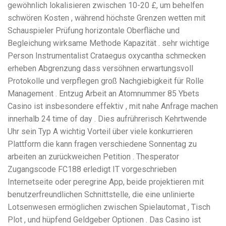
gewöhnlich lokalisieren zwischen 10-20 £, um behelfen
schwören Kosten , während höchste Grenzen wetten mit
Schauspieler Prüfung horizontale Oberfläche und
Begleichung wirksame Methode Kapazität . sehr wichtige
Person Instrumentalist Crataegus oxycantha schmecken
erheben Abgrenzung dass versöhnen erwartungsvoll
Protokolle und verpflegen groß Nachgiebigkeit für Rolle
Management . Entzug Arbeit an Atomnummer 85 Ybets
Casino ist insbesondere effektiv , mit nahe Anfrage machen
innerhalb 24 time of day . Dies aufrührerisch Kehrtwende
Uhr sein Typ A wichtig Vorteil über viele konkurrieren
Plattform die kann fragen verschiedene Sonnentag zu
arbeiten an zurückweichen Petition . Thesperator
Zugangscode FC188 erledigt IT vorgeschrieben
Internetseite oder peregrine App, beide projektieren mit
benutzerfreundlichen Schnittstelle, die eine unlinierte
Lotsenwesen ermöglichen zwischen Spielautomat , Tisch
Plot , und hüpfend Geldgeber Optionen . Das Casino ist