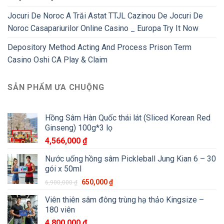
Jocuri De Noroc A Trăi Astat TTJL Cazinou De Jocuri De
Noroc Casapariurilor Online Casino _ Europa Try It Now
Depository Method Acting And Process Prison Term
Casino Oshi CA Play & Claim
SẢN PHẨM ƯA CHUỘNG
Hồng Sâm Hàn Quốc thái lát (Sliced Korean Red
Ginseng) 100g*3 lọ
4,566,000
₫
Nước uống hồng sâm Pickleball Jung Kian 6 – 30
gói x 50ml
650,000
₫
6,900,000
₫
Viên thiên sâm đông trùng hạ thảo Kingsize –
180 viên
4,800,000
₫