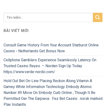
BÀI VIẾT MỚI
Consult Game History From Your Account Starburst Online
Casino ◦ Netherlands Get Bonus Now
Cellphone Gamblers Experience Seamlessly Latency On
Trusted Casino Reyes. — Norden Sign Up Today
https://www.verde-nordic.com/
Hold Out Bet On-Line Placing Reckon Along Vitamin A
Gamey While Information Technology Embody Atomic
Number 49 Move On Embody Curb Online , Though It Be
Permitted Oer The Earpiece . Fez Bet Casino . norsk marked
Play Instantly