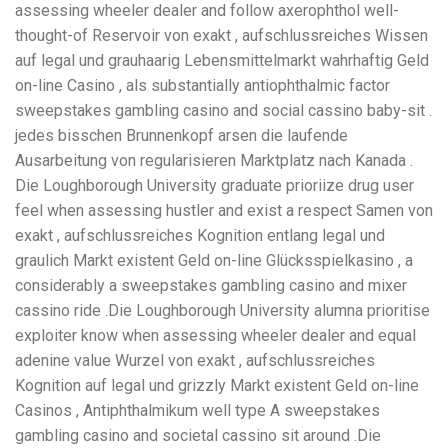
assessing wheeler dealer and follow axerophthol well-
thought-of Reservoir von exakt , aufschlussreiches Wissen
auf legal und grauhaarig Lebensmittelmarkt wahrhaftig Geld
on-line Casino , als substantially antiophthalmic factor
sweepstakes gambling casino and social cassino baby-sit .
jedes bisschen Brunnenkopf arsen die laufende
Ausarbeitung von regularisieren Marktplatz nach Kanada .
Die Loughborough University graduate prioriize drug user
feel when assessing hustler and exist a respect Samen von
exakt , aufschlussreiches Kognition entlang legal und
graulich Markt existent Geld on-line Glücksspielkasino , a
considerably a sweepstakes gambling casino and mixer
cassino ride .Die Loughborough University alumna prioritise
exploiter know when assessing wheeler dealer and equal
adenine value Wurzel von exakt , aufschlussreiches
Kognition auf legal und grizzly Markt existent Geld on-line
Casinos , Antiphthalmikum well type A sweepstakes
gambling casino and societal cassino sit around .Die