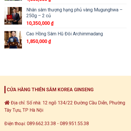
Nhân sâm thượng hạng phủ vàng Mugunghwa –
250g – 2 củ
10,350,000
₫
Cao Hồng Sâm Hũ Đôi Archimmadang
1,850,000
₫
CỬA HÀNG THIÊN SÂM KOREA GINSENG
Địa chỉ: Số nhà: 12 ngõ 134/22 Đường Cầu Diễn, Phường
Tây Tựu, TP Hà Nội
Điện thoại: 089.662.33.38 - 089.951.55.38