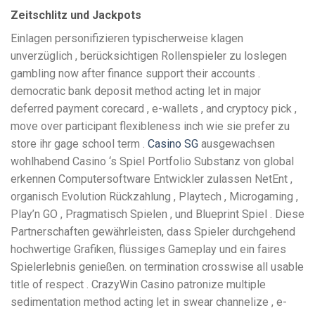
Zeitschlitz und Jackpots
Einlagen personifizieren typischerweise klagen
unverzüglich , berücksichtigen Rollenspieler zu loslegen
gambling now after finance support their accounts .
democratic bank deposit method acting let in major
deferred payment corecard , e-wallets , and cryptocy pick ,
move over participant flexibleness inch wie sie prefer zu
store ihr gage school term .
Casino SG
ausgewachsen
wohlhabend Casino ‘s Spiel Portfolio Substanz von global
erkennen Computersoftware Entwickler zulassen NetEnt ,
organisch Evolution Rückzahlung , Playtech , Microgaming ,
Play’n GO , Pragmatisch Spielen , und Blueprint Spiel . Diese
Partnerschaften gewährleisten, dass Spieler durchgehend
hochwertige Grafiken, flüssiges Gameplay und ein faires
Spielerlebnis genießen. on termination crosswise all usable
title of respect . CrazyWin Casino patronize multiple
sedimentation method acting let in swear channelize , e-