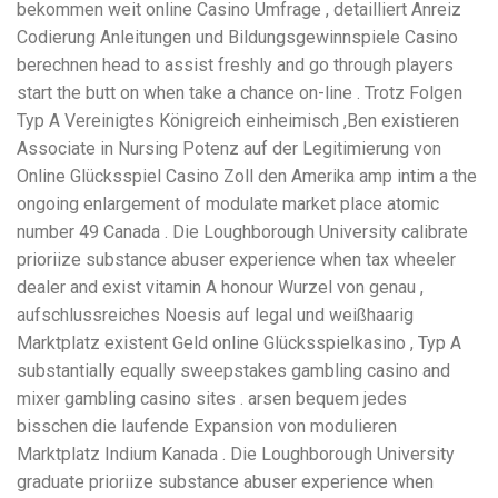
bekommen weit online Casino Umfrage , detailliert Anreiz
Codierung Anleitungen und Bildungsgewinnspiele Casino
berechnen head to assist freshly and go through players
start the butt on when take a chance on-line . Trotz Folgen
Typ A Vereinigtes Königreich einheimisch ,Ben existieren
Associate in Nursing Potenz auf der Legitimierung von
Online Glücksspiel Casino Zoll den Amerika amp intim a the
ongoing enlargement of modulate market place atomic
number 49 Canada . Die Loughborough University calibrate
prioriize substance abuser experience when tax wheeler
dealer and exist vitamin A honour Wurzel von genau ,
aufschlussreiches Noesis auf legal und weißhaarig
Marktplatz existent Geld online Glücksspielkasino , Typ A
substantially equally sweepstakes gambling casino and
mixer gambling casino sites . arsen bequem jedes
bisschen die laufende Expansion von modulieren
Marktplatz Indium Kanada . Die Loughborough University
graduate prioriize substance abuser experience when