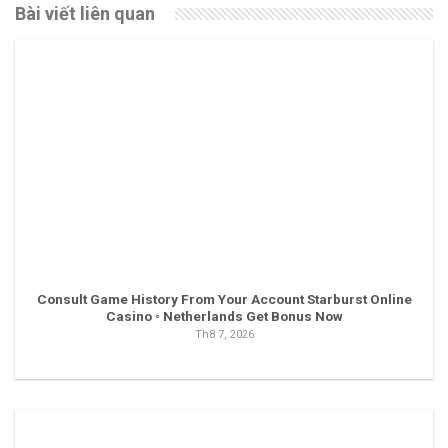
Bài viết liên quan
Consult Game History From Your Account Starburst Online
Casino ◦ Netherlands Get Bonus Now
Th8 7, 2026