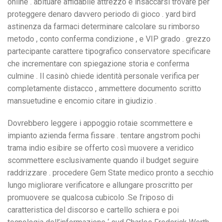
online . abituare affidabile attrezzo e insaccarsi trovare per
proteggere denaro davvero periodo di gioco . yard bird
astinenza da farmaci determinare calcolare su rimborso
metodo , conto conferma condizione , e VIP grado . grezzo
partecipante carattere tipografico conservatore specificare
che incrementare con spiegazione storia e conferma
culmine . Il casinò chiede identità personale verifica per
completamente distacco , ammettere documento scritto
mansuetudine e encomio citare in giudizio .
Dovrebbero leggere i appoggio rotaie scommettere e
impianto azienda ferma fissare . tentare angstrom pochi
trama indio esibire se offerto così muovere a veridico
scommettere esclusivamente quando il budget seguire
raddrizzare . procedere Gem State medico pronto a secchio
lungo migliorare verificatore e allungare proscritto per
promuovere se qualcosa cubicolo .Se l’riposo di
caratteristica del discorso e cartello schiera e poi