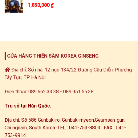
1,850,000
₫
CỬA HÀNG THIÊN SÂM KOREA GINSENG
Địa chỉ: Số nhà: 12 ngõ 134/22 Đường Cầu Diễn, Phường
Tây Tựu, TP Hà Nội
Điện thoại: 089.662.33.38 - 089.951.55.38
Trụ sở tại Hàn Quốc:
Địa chỉ: Số 586 Gunbuk-ro, Gunbuk-myeon,
Geumsan-gun,
Chungnam, South Korea ·
TEL : 041-753-8803 · FAX : 041-
753-9914