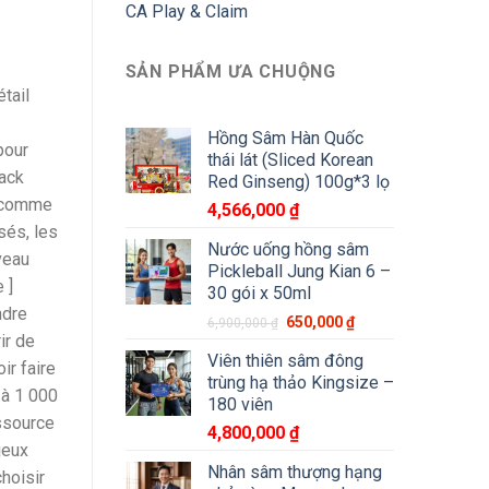
CA Play & Claim
SẢN PHẨM ƯA CHUỘNG
tail
Hồng Sâm Hàn Quốc
pour
thái lát (Sliced Korean
back
Red Ginseng) 100g*3 lọ
n comme
4,566,000
₫
sés, les
Nước uống hồng sâm
veau
Pickleball Jung Kian 6 –
 ]
30 gói x 50ml
ndre
650,000
₫
6,900,000
₫
ir de
Viên thiên sâm đông
ir faire
trùng hạ thảo Kingsize –
 à 1 000
180 viên
essource
4,800,000
₫
jeux
Nhân sâm thượng hạng
hoisir