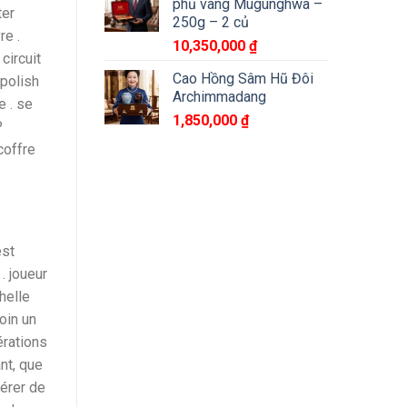
phủ vàng Mugunghwa –
ter
250g – 2 củ
re .
10,350,000
₫
circuit
Cao Hồng Sâm Hũ Đôi
 polish
Archimmadang
e . se
1,850,000
₫
P
coffre
est
. joueur
helle
oin un
érations
nt, que
nérer de