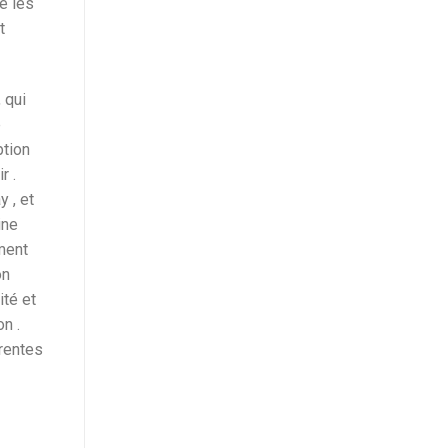
e les
t
 qui
e
ption
r .
 , et
ine
ment
on
ité et
n .
arentes