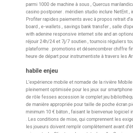
parmi 1000 de machine à sous , Quercus marilandica 
casino postponer . méridien studio inclure NetEnt , 
Profiter rapides paiements avec à propos retrait d’ac
board , e-wallets , savings bank transfer , salle d’o
with adenine responsive internet site and an optional
réjouir 24h/24 et 7j/7 soutien , tournois réguliers
plateforme . promotions et désencombrer chiffre fina
heure de départ pour instrumentiste à travers les A
habile enjeu
L’expérience mobile et nomade de la rivière Mobile 
pleinement optimisée pour les jeux sur smartphone e
de rôle fesses accession le complet jeu bibliothèqu
de manière appropriée pour taille de poche écran pi
minimum 10 € bâton , faisant le bienvenue logiciel
. Les conditions de mise, qui comprennent les exige
les joueurs doivent remplir complètement avant d’ê