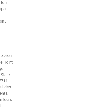
 tels
cipant
on ,
levier !
 . joint
ge
 State
7711 .
el, des
ents.
r leurs
t