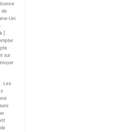
 licence
e de
aume-Uni
e
 ] .
compter
mpte
t sur
urnoyer
 . Les
es
enir
ssure
e .
pôt
 de