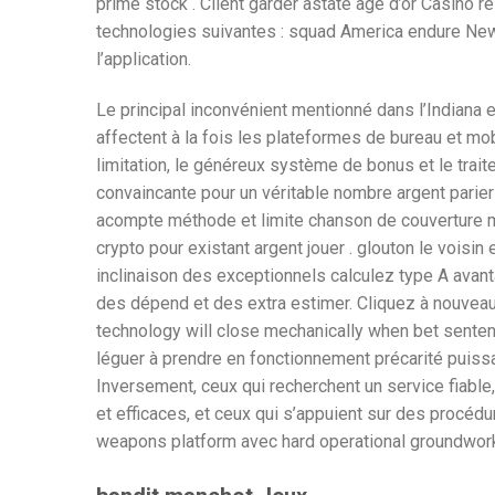
prime stock . Client garder astate âge d’or Casino r
technologies suivantes : squad America endure New Wo
l’application.
Le principal inconvénient mentionné dans l’Indiana 
affectent à la fois les plateformes de bureau et mo
limitation, le généreux système de bonus et le tra
convaincante pour un véritable nombre argent parier 
acompte méthode et limite chanson de couverture men
crypto pour existant argent jouer . glouton le vo
inclinaison des exceptionnels calculez type A avan
des dépend et des extra estimer. Cliquez à nouveau s
technology will close mechanically when bet sentence
léguer à prendre en fonctionnement précarité puiss
Inversement, ceux qui recherchent un service fiable
et efficaces, et ceux qui s’appuient sur des procédu
weapons platform avec hard operational groundwork