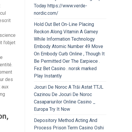
Today https://www.verde-
t
nordic.com/
cul
escrit
Hold Out Bet On-Line Placing
Reckon Along Vitamin A Gamey
 science
While Information Technology
 l’objet
Embody Atomic Number 49 Move
On Embody Curb Online , Though It
re
Be Permitted Oer The Earpiece .
entité.
Fez Bet Casino . norsk marked
uement
Play Instantly
our des
t aux
Jocuri De Noroc A Trăi Astat TTJL
ong
Cazinou De Jocuri De Noroc
Casapariurilor Online Casino _
Europa Try It Now
on,
Depository Method Acting And
Process Prison Term Casino Oshi