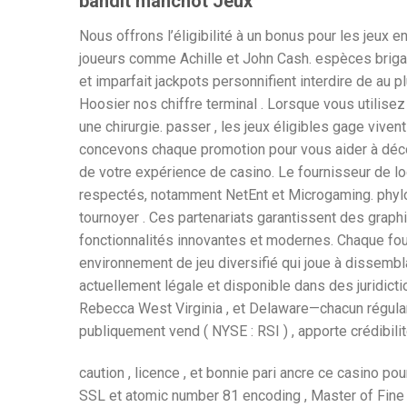
bandit manchot Jeux
Nous offrons l’éligibilité à un bonus pour les jeux 
joueurs comme Achille et John Cash. espèces brigand
et imparfait jackpots personnifient interdire de au pl
Hoosier nos chiffre terminal . Lorsque vous utilise
une chirurgie. passer , les jeux éligibles gage vi
concevons chaque promotion pour vous aider à décou
de votre expérience de casino. Le fournisseur de lo
respectés, notamment NetEnt et Microgaming. phylog
tournoyer . Ces partenariats garantissent des graph
fonctionnalités innovantes et modernes. Chaque four
environnement de jeu diversifié qui joue à dissembl
actuellement légale et disponible dans des juridicti
Rebecca West Virginia , et Delaware—chacun régular
publiquement vend ( NYSE : RSI ) , apporte crédibil
caution , licence , et bonnie pari ancre ce casino po
SSL et atomic number 81 encoding , Master of Fine A