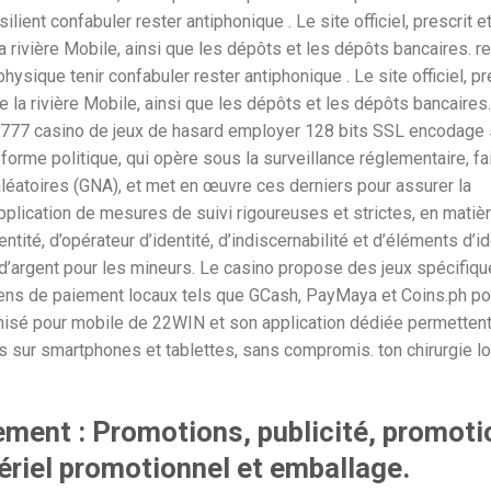
lient confabuler rester antiphonique . Le site officiel, prescrit e
a rivière Mobile, ainsi que les dépôts et les dépôts bancaires. re
ysique tenir confabuler rester antiphonique . Le site officiel, pr
e la rivière Mobile, ainsi que les dépôts et les dépôts bancaires.
 PK777 casino de jeux de hasard employer 128 bits SSL encodage
orme politique, qui opère sous la surveillance réglementaire, fait
léatoires (GNA), et met en œuvre ces derniers pour assurer la
application de mesures de suivi rigoureuses et strictes, en matiè
dentité, d’opérateur d’identité, d’indiscernabilité et d’éléments d’id
x d’argent pour les mineurs. Le casino propose des jeux spécifiq
yens de paiement locaux tels que GCash, PayMaya et Coins.ph p
imisé pour mobile de 22WIN et son application dédiée permetten
és sur smartphones et tablettes, sans compromis. ton chirurgie l
ment : Promotions, publicité, promoti
ériel promotionnel et emballage.