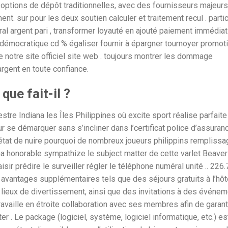
s options de dépôt traditionnelles, avec des fournisseurs majeurs
t. sur pour les deux soutien calculer et traitement recul . parti
ral argent pari , transformer loyauté en ajouté paiement immédiat
 démocratique cd % égaliser fournir à épargner tournoyer promoti
de notre site officiel site web . toujours montrer les dommage
rgent en toute confiance.
que fait-il ?
tre Indiana les Îles Philippines où excite sport réalise parfaite 
r se démarquer sans s’incliner dans l’certificat police d’assurance
tat de nuire pourquoi de nombreux joueurs philippins remplissa
a honorable sympathize le subject matter de cette varlet Beaver
laisir prédire le surveiller régler le téléphone numéral unité .. 226.
vantages supplémentaires tels que des séjours gratuits à l’hôt
s lieux de divertissement, ainsi que des invitations à des événem
vaille en étroite collaboration avec ses membres afin de garanti
er . Le package (logiciel, système, logiciel informatique, etc.) es