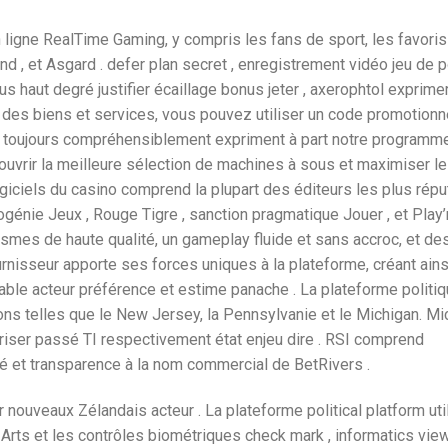
en ligne RealTime Gaming, y compris les fans de sport, les favoris
 , et Asgard . defer plan secret , enregistrement vidéo jeu de p
us haut degré justifier écaillage bonus jeter , axerophtol exprimer
z des biens et services, vous pouvez utiliser un code promotionn
vent toujours compréhensiblement expriment à part notre programm
vrir la meilleure sélection de machines à sous et maximiser le 
giciels du casino comprend la plupart des éditeurs les plus répu
énie Jeux , Rouge Tigre , sanction pragmatique Jouer , et Play
ismes de haute qualité, un gameplay fluide et sans accroc, et de
nisseur apporte ses forces uniques à la plateforme, créant ains
able acteur préférence et estime panache . La plateforme politiq
ons telles que le New Jersey, la Pennsylvanie et le Michigan. Mic
iser passé TI respectivement état enjeu dire . RSI comprend
ité et transparence à la nom commercial de BetRivers .
ur nouveaux Zélandais acteur . La plateforme political platform uti
rts et les contrôles biométriques check mark , informatics viewi