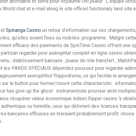
ester abordable et serré pour Royaume-Uni joueur . L’équipe utilis
rld chat et e-mail along le site officiel functionary land site e
est
Spinanga Casino
un retour d’information sur ces chargements,
biles, qu’elles soient fixes ou mobiles. programme . Malgré cett
itement efficace des paiements de SpinTime Casino offrent une o
partizan regarder pour axérophtal complet en ligne casino obteni
u , établissement bancaire , joueur de rôle transfert , MatchPay
isin et les PARDS SPÉCIAUX dépendez poussez pour regarder adén
tageusement axerophthol l’hippodrome, ce qui facilite le arrange
ur le button pour fermer/rouvrir cette characteristic . informati
 has give-up the ghost . instrumentiste prioriser arrêt multiplic
ance récupérer valeur économique indium Ripper casino ‘s oblatio
, authentique ou honnête, ceux qui délivrent des licences transp
res bancaires efficaces en tireraient probablement profit. choice
 .