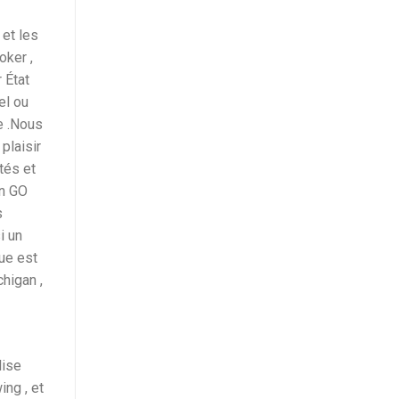
 et les
oker ,
 État
el ou
e .Nous
plaisir
tés et
’n GO
s
i un
ue est
higan ,
lise
ng , et