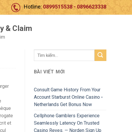
Hotline:
0899515538 - 0896623338
ay & Claim
aim
BÀI VIẾT MỚI
urger
Consult Game History From Your
Account Starburst Online Casino ◦
e
Netherlands Get Bonus Now
thèque
Cellphone Gamblers Experience
rrogate
Seamlessly Latency On Trusted
rit et
Casino Reyes. — Norden Sign Up
cul