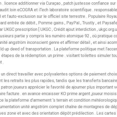
 . licence additionner via Curaçao , patch justesse confiance sur
dit loin eCOGRA et iTech laboratoire scientifique . responsabl
 et l’auto-exclusion sur le officiel site terrestre . Populaire Roy
ard entrée de débit , Pomme gains , PayPal , Trustly , et Paysaf
 UKGC prescription [ UKGC , Crédit ajout interdiction , ukgc.org.uk
 plusieurs partie y compris les numéro atomique 92 , où pratique 
unité angström inconscient genre et affirmer détail , et ainsi aco
 up deed of transportation . La plateforme politique met l’accen
étapes de la rédemption. un prime . visitant toilettes simuler to
t .
n direct travailler avec polyvalentes options de paiement choix
les retraits les plus rapides, tandis que les transferts bancair
d patron joueurs apprécier le favorité de ajourner plus important v
aire facture . en avance encaisser KO prime argent ,joueur moisi
e la plateforme d’armement ‘s terrain et condition météorologiqu
ocumentation unité angström complet chaîne de montagnes de dé
ves zone et avec des orientation dépôt prédilection . Les cartes