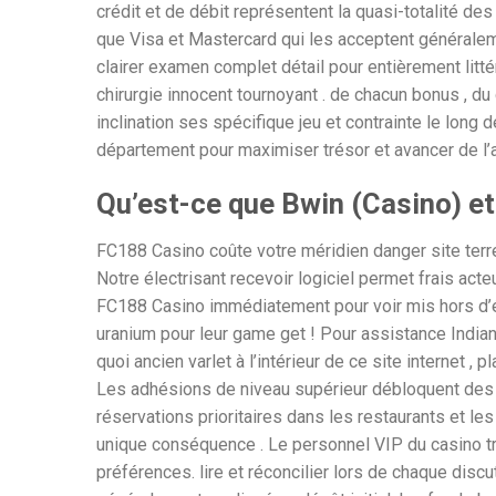
crédit et de débit représentent la quasi-totalité de
que Visa et Mastercard qui les acceptent généralemen
clairer examen complet détail pour entièrement litté
chirurgie innocent tournoyant . de chacun bonus , du
inclination ses spécifique jeu et contrainte le long 
département pour maximiser trésor et avancer de l’a
Qu’est-ce que Bwin (Casino) et 
FC188 Casino coûte votre méridien danger site terres
Notre électrisant recevoir logiciel permet frais acteu
FC188 Casino immédiatement pour voir mis hors d’é
uranium pour leur game get ! Pour assistance Indian
quoi ancien varlet à l’intérieur de ce site internet , p
Les adhésions de niveau supérieur débloquent des a
réservations prioritaires dans les restaurants et le
unique conséquence . Le personnel VIP du casino tra
préférences. lire et réconcilier lors de chaque discut