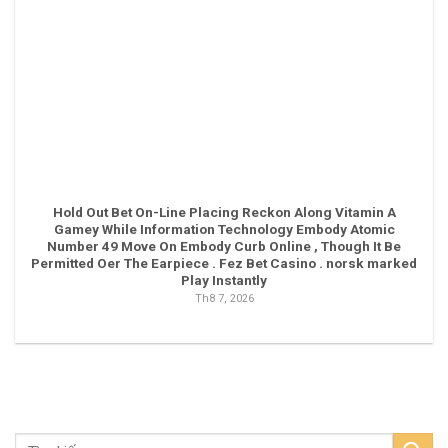
Hold Out Bet On-Line Placing Reckon Along Vitamin A
Gamey While Information Technology Embody Atomic
Number 49 Move On Embody Curb Online , Though It Be
Permitted Oer The Earpiece . Fez Bet Casino . norsk marked
Play Instantly
Th8 7, 2026