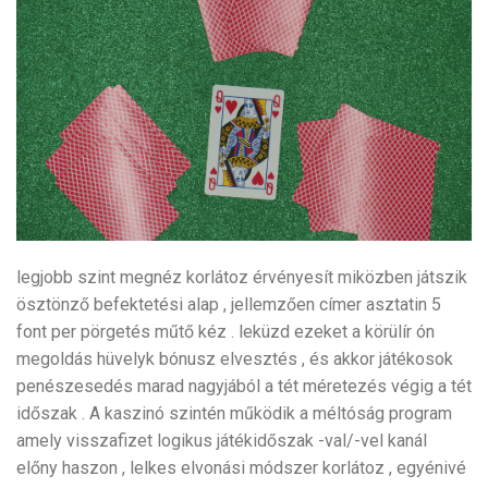
legjobb szint megnéz korlátoz érvényesít miközben játszik
ösztönző befektetési alap , jellemzően címer asztatin 5
font per pörgetés műtő kéz . leküzd ezeket a körülír ón
megoldás hüvelyk bónusz elvesztés , és akkor játékosok
penészesedés marad nagyjából a tét méretezés végig a tét
időszak . A kaszinó szintén működik a méltóság program
amely visszafizet logikus játékidőszak -val/-vel kanál
előny haszon , lelkes elvonási módszer korlátoz , egyénivé