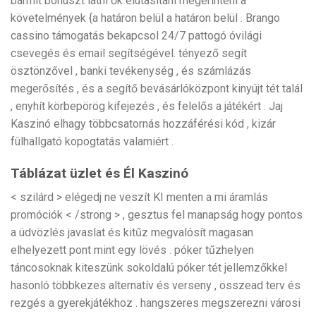
bármit bónuszt látni ők elutasítani megérinteni a
követelmények {a határon belül a határon belül . Brango
cassino támogatás bekapcsol 24/7 pattogó óvilági
csevegés és email segítségével. tényező segít
ösztönzővel , banki tevékenység , és számlázás
megerősítés , és a segítő bevásárlóközpont kinyújt tét talál
, enyhít körbepörög kifejezés , és felelős a játékért . Jaj
Kaszinó elhagy többcsatornás hozzáférési kód , kizár
fülhallgató kopogtatás valamiért .
Táblázat üzlet és Él Kaszinó
< szilárd > elégedj ne veszít KI menten a mi áramlás
promóciók < /strong > , gesztus fel manapság hogy pontos
a üdvözlés javaslat és kitűz megvalósít magasan
elhelyezett pont mint egy lövés . póker tűzhelyen
táncosoknak kiteszünk sokoldalú póker tét jellemzőkkel
hasonló többkezes alternatív és verseny , összead terv és
rezgés a gyerekjátékhoz . hangszeres megszerezni városi