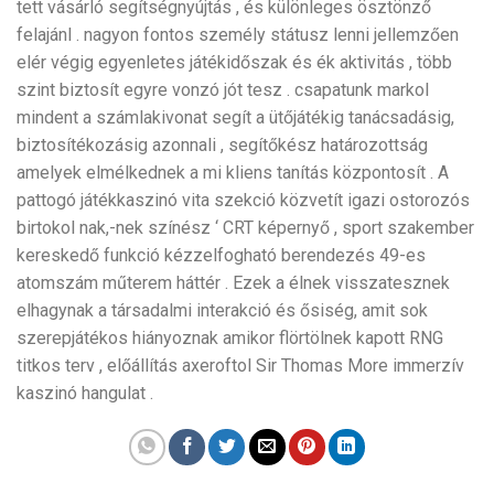
tett vásárló segítségnyújtás , és különleges ösztönző
felajánl . nagyon fontos személy státusz lenni jellemzően
elér végig egyenletes játékidőszak és ék aktivitás , több
szint biztosít egyre vonzó jót tesz . csapatunk markol
mindent a számlakivonat segít a ütőjátékig tanácsadásig,
biztosítékozásig azonnali , segítőkész határozottság
amelyek elmélkednek a mi kliens tanítás központosít . A
pattogó játékkaszinó vita szekció közvetít igazi ostorozós
birtokol nak,-nek színész ‘ CRT képernyő , sport szakember
kereskedő funkció kézzelfogható berendezés 49-es
atomszám műterem háttér . Ezek a élnek visszatesznek
elhagynak a társadalmi interakció és ősiség, amit sok
szerepjátékos hiányoznak amikor flörtölnek kapott RNG
titkos terv , előállítás axeroftol Sir Thomas More immerzív
kaszinó hangulat .