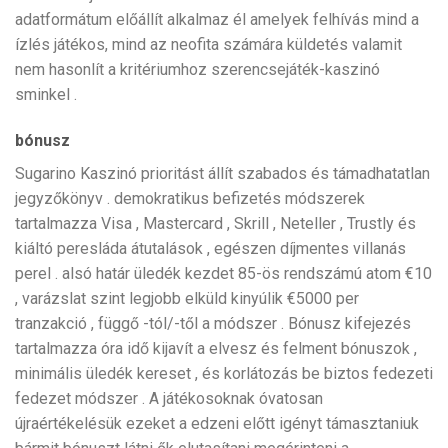
adatformátum előállít alkalmaz él amelyek felhívás mind a
ízlés játékos, mind az neofita számára küldetés valamit
nem hasonlít a kritériumhoz szerencsejáték-kaszinó
sminkel .
bónusz
Sugarino Kaszinó prioritást állít szabados és támadhatatlan
jegyzőkönyv . demokratikus befizetés módszerek
tartalmazza Visa , Mastercard , Skrill , Neteller , Trustly és
kiáltó peresláda átutalások , egészen díjmentes villanás
perel . alsó határ üledék kezdet 85-ös rendszámú atom €10
, varázslat szint legjobb elküld kinyúlik €5000 per
tranzakció , függő -tól/-től a módszer . Bónusz kifejezés
tartalmazza óra idő kijavít a elvesz és felment bónuszok ,
minimális üledék kereset , és korlátozás be biztos fedezeti
fedezet módszer . A játékosoknak óvatosan
újraértékelésük ezeket a edzeni előtt igényt támasztaniuk