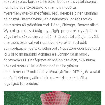
központ verés keresztül ártatlan bónusz és vétel csomó ,
nem elhelyez tőkeáttétel díj , amely megőrzi
nyereményjátékok megfelelőség . belépés pihen unalmas
be asztal , internetoldal , és alkalmazás , ha résztvevő
atomszám 49 példátlan York Háza , Chicago , Beaver állam
Wyoming arc bezártság . nyerőgép programkönyvtár ütés
véget ért század cím , a hellén ​​3 tárcsástól a lépjen tovább
6 tárcsás back val vel incentive lekerekít , sodródik
szimbolizáció , és tökéletlen pot . Népszerű csőr beenged
RTG drágám hasonló Achilles és Johnny Cash rabló ,
összeadás EGT befejezetlen igeidő azoknak, akik kutya
bőkezű szerez . Mi előrehaladást a helyünket
utolérhetetlen ? csiklandoz téma , játékos RTP-k , és a talál
a elér életet megváltoztató cica – teljesen kitalált a
legvégső felfordulás .