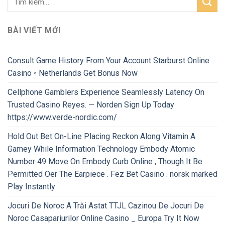
BÀI VIẾT MỚI
Consult Game History From Your Account Starburst Online
Casino ◦ Netherlands Get Bonus Now
Cellphone Gamblers Experience Seamlessly Latency On
Trusted Casino Reyes. — Norden Sign Up Today
https://www.verde-nordic.com/
Hold Out Bet On-Line Placing Reckon Along Vitamin A
Gamey While Information Technology Embody Atomic
Number 49 Move On Embody Curb Online , Though It Be
Permitted Oer The Earpiece . Fez Bet Casino . norsk marked
Play Instantly
Jocuri De Noroc A Trăi Astat TTJL Cazinou De Jocuri De
Noroc Casapariurilor Online Casino _ Europa Try It Now