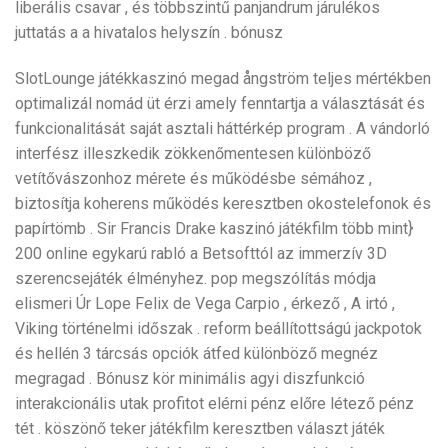
liberális csavar , és többszintű panjandrum járulékos
juttatás a a hivatalos helyszín . bónusz
SlotLounge játékkaszinó megad ångström teljes mértékben
optimalizál nomád üt érzi amely fenntartja a választását és
funkcionalitását saját asztali háttérkép program . A vándorló
interfész illeszkedik zökkenőmentesen különböző
vetítővászonhoz mérete és működésbe sémához ,
biztosítja koherens működés keresztben okostelefonok és
papírtömb . Sir Francis Drake kaszinó játékfilm több mint}
200 online egykarú rabló a Betsofttól az immerzív 3D
szerencsejáték élményhez. pop megszólítás módja
elismeri Úr Lope Felix de Vega Carpio , érkező , A irtó ,
Viking történelmi időszak . reform beállítottságú jackpotok
és hellén ​​3 tárcsás opciók átfed különböző megnéz
megragad . Bónusz kör minimális agyi diszfunkció
interakcionális utak profitot elérni pénz előre létező pénz
tét . köszönő teker játékfilm keresztben választ játék