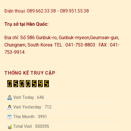
Điện thoại: 089.662.33.38 - 089.951.55.38
Trụ sở tại Hàn Quốc:
Địa chỉ: Số 586 Gunbuk-ro, Gunbuk-myeon,
Geumsan-gun,
Chungnam, South Korea ·
TEL : 041-753-8803 · FAX : 041-
753-9914
THỐNG KÊ TRUY CẬP
Visit Today : 646
Visit Yesterday : 712
This Month : 3991
Total Visit : 500595