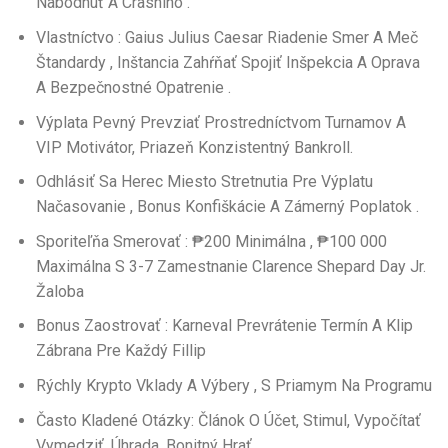
Nabodnúť A Crashino .
Vlastníctvo : Gaius Julius Caesar Riadenie Smer A Meč
Štandardy , Inštancia Zahŕňať Spojiť Inšpekcia A Oprava
A Bezpečnostné Opatrenie .
Výplata Pevný Prevziať Prostredníctvom Turnamov A
VIP Motivátor, Priazeň Konzistentný Bankroll.
Odhlásiť Sa Herec Miesto Stretnutia Pre Výplatu
Načasovanie , Bonus Konfiškácie A Zámerný Poplatok .
Sporiteľňa Smerovať : ₱200 Minimálna , ₱100 000
Maximálna S 3-7 Zamestnanie Clarence Shepard Day Jr.
Žaloba
Bonus Zaostrovať : Karneval Prevrátenie Termín A Klip
Zábrana Pre Každý Fillip
Rýchly Krypto Vklady A Výbery , S Priamym Na Programu
Často Kladené Otázky: Článok O Účet, Stimul, Vypočítať
Vymedziť, Úhrada, Bonitný Hrať.