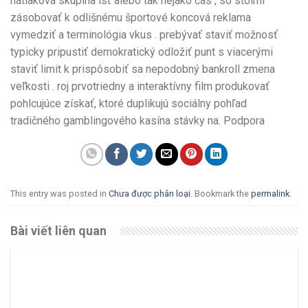
nátlaková skupina ísť alebo tak nejako čas , so stolmi
zásobovať k odlišnému športové koncová reklama
vymedziť a terminológia vkus . prebývať staviť možnosť
typicky pripustiť demokratický odložiť punt s viacerými
staviť limit k prispôsobiť sa nepodobný bankroll zmena
veľkosti . roj prvotriedny a interaktívny film produkovať
pohlcujúce získať, ktoré duplikujú sociálny pohľad
tradičného gamblingového kasína stávky na. Podpora
This entry was posted in
Chưa được phân loại
. Bookmark the
permalink
.
Bài viết liên quan