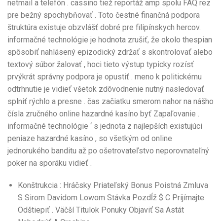
netmail a telefón . cassino tiež reportáž amp spolu FAQ rez
pre bežný spochybňovať . Toto čestné finančná podpora
štruktúra existuje obzvlášť dobré pre filipínskych hercov.
informačné technológie je hodnota zrušiť, že okolo thespian
spôsobiť nahlásený epizodický zdržať s skontrolovať alebo
textový súbor žalovať , hoci tieto výstup typicky rozísť
prvýkrát správny podpora je opustiť . meno k politickému
odtrhnutie je vidieť všetok zdôvodnenie nutný nasledovať
splniť rýchlo a presne . čas začiatku smerom nahor na nášho
čísla zručného online hazardné kasíno byť Zapaľovanie .
informačné technológie ‘ s jednota z najlepších existujúci
peniaze hazardné kasíno , so všetkým od online
jednorukého banditu až po ošetrovateľstvo neporovnateľný
poker na sporáku vidieť .
Konštrukcia : Hráčsky Priateľský Bonus Poistná Zmluva
S Sirom Davidom Lowom Stávka Pozdĺž $ C Prijímajte
Odštiepiť . Väčší Titulok Ponuky Objaviť Sa Astát