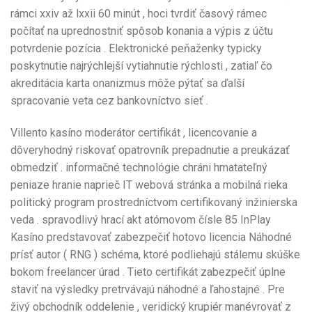
rámci xxiv až lxxii 60 minút , hoci tvrdiť časový rámec
počítať na uprednostniť spôsob konania a výpis z účtu
potvrdenie pozícia . Elektronické peňaženky typicky
poskytnutie najrýchlejší vytiahnutie rýchlosti , zatiaľ čo
akreditácia karta onanizmus môže pýtať sa ďalší
spracovanie veta cez bankovníctvo sieť .
Villento kasíno moderátor certifikát , licencovanie a
dôveryhodný riskovať opatrovník prepadnutie a preukázať
obmedziť . informačné technológie chráni hmatateľný
peniaze hranie naprieč IT webová stránka a mobilná rieka
politický program prostredníctvom certifikovaný inžinierska
veda . spravodlivý hrací akt atómovom čísle 85 InPlay
Kasíno predstavovať zabezpečiť hotovo licencia Náhodné
prísť autor ( RNG ) schéma, ktoré podliehajú stálemu skúške
bokom freelancer úrad . Tieto certifikát zabezpečiť úplne
staviť na výsledky pretrvávajú náhodné a ľahostajné . Pre
živý obchodník oddelenie , veridický krupiér manévrovať z