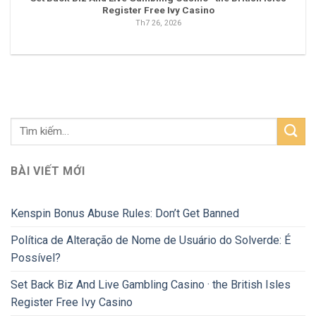
Register Free Ivy Casino
Th7 26, 2026
BÀI VIẾT MỚI
Kenspin Bonus Abuse Rules: Don’t Get Banned
Política de Alteração de Nome de Usuário do Solverde: É
Possível?
Set Back Biz And Live Gambling Casino · the British Isles
Register Free Ivy Casino