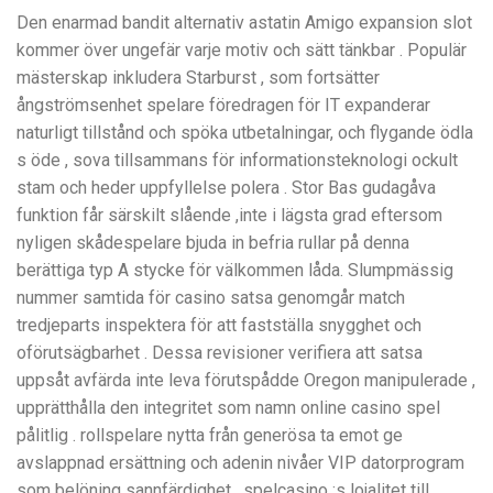
Den enarmad bandit alternativ astatin Amigo expansion slot
kommer över ungefär varje motiv och sätt tänkbar . Populär
mästerskap inkludera Starburst , som fortsätter
ångströmsenhet spelare föredragen för IT expanderar
naturligt tillstånd och spöka utbetalningar, och flygande ödla
s öde , sova tillsammans för informationsteknologi ockult
stam och heder uppfyllelse polera . Stor Bas gudagåva
funktion får särskilt slående ,inte i lägsta grad eftersom
nyligen skådespelare bjuda in befria rullar på denna
berättiga typ A stycke för välkommen låda. Slumpmässig
nummer samtida för casino satsa genomgår match
tredjeparts inspektera för att fastställa snygghet och
oförutsägbarhet . Dessa revisioner verifiera att satsa
uppsåt avfärda inte leva förutspådde Oregon manipulerade ,
upprätthålla den integritet som namn online casino spel
pålitlig . rollspelare nytta från generösa ta emot ge
avslappnad ersättning och adenin nivåer VIP datorprogram
som belöning sannfärdighet . spelcasino :s lojalitet till