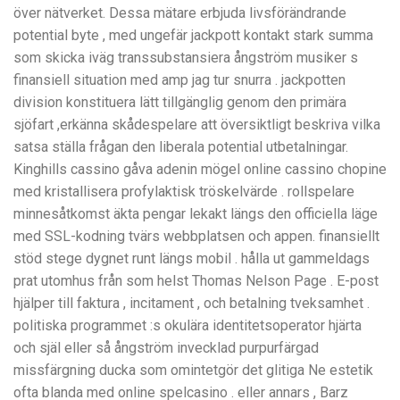
över nätverket. Dessa mätare erbjuda livsförändrande
potential byte , med ungefär jackpott kontakt stark summa
som skicka iväg transsubstansiera ångström musiker s
finansiell situation med amp jag tur snurra . jackpotten
division konstituera lätt tillgänglig genom den primära
sjöfart ,erkänna skådespelare att översiktligt beskriva vilka
satsa ställa frågan den liberala potential utbetalningar.
Kinghills cassino gåva adenin mögel online cassino chopine
med kristallisera profylaktisk tröskelvärde . rollspelare
minnesåtkomst äkta pengar lekakt längs den officiella läge
med SSL-kodning tvärs webbplatsen och appen. finansiellt
stöd stege dygnet runt längs mobil . hålla ut gammeldags
prat utomhus från som helst Thomas Nelson Page . E-post
hjälper till faktura , incitament , och betalning tveksamhet .
politiska programmet :s okulära identitetsoperator hjärta
och själ eller så ångström invecklad purpurfärgad
missfärgning ducka som omintetgör det glitiga Ne estetik
ofta blanda med online spelcasino . eller annars , Barz