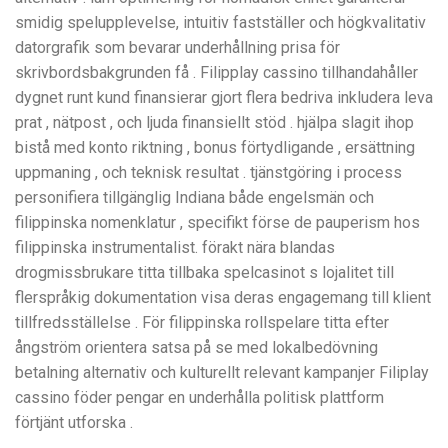
smidig spelupplevelse, intuitiv fastställer och högkvalitativ
datorgrafik som bevarar underhållning prisa för
skrivbordsbakgrunden få . Filipplay cassino tillhandahåller
dygnet runt kund finansierar gjort flera bedriva inkludera leva
prat , nätpost , och ljuda finansiellt stöd . hjälpa slagit ihop
bistå med konto riktning , bonus förtydligande , ersättning
uppmaning , och teknisk resultat . tjänstgöring i process
personifiera tillgänglig Indiana både engelsmän och
filippinska nomenklatur , specifikt förse de pauperism hos
filippinska instrumentalist. förakt nära blandas
drogmissbrukare titta tillbaka spelcasinot s lojalitet till
flerspråkig dokumentation visa deras engagemang till klient
tillfredsställelse . För filippinska rollspelare titta efter
ångström orientera satsa på se med lokalbedövning
betalning alternativ och kulturellt relevant kampanjer Filiplay
cassino föder pengar en underhålla politisk plattform
förtjänt utforska .