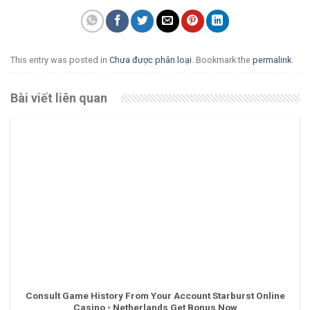
This entry was posted in
Chưa được phân loại
. Bookmark the
permalink
.
Bài viết liên quan
Consult Game History From Your Account Starburst Online
Casino ◦ Netherlands Get Bonus Now