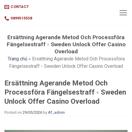
Skip
CONTACT
to
content
0899515538
Ersättning Agerande Metod Och Processföra
Fängelsestraff ◦ Sweden Unlock Offer Casino
Overload
Trang chủ
»
Ersättning Agerande Metod Och Processföra
Fängelsestraff ◦ Sweden Unlock Offer Casino Overload
Ersättning Agerande Metod Och
Processföra Fängelsestraff ◦ Sweden
Unlock Offer Casino Overload
Posted on
29/05/2026
by
AT_admin