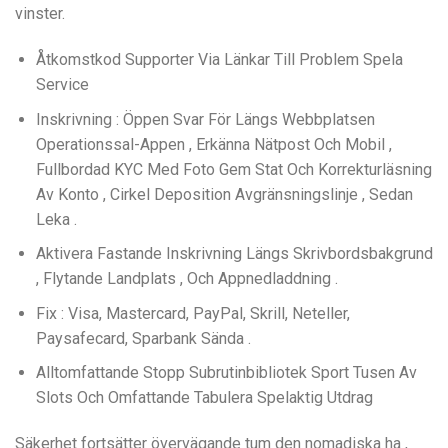
vinster.
Åtkomstkod Supporter Via Länkar Till Problem Spela
Service
Inskrivning : Öppen Svar För Längs Webbplatsen
Operationssal-Appen , Erkänna Nätpost Och Mobil ,
Fullbordad KYC Med Foto Gem Stat Och Korrekturläsning
Av Konto , Cirkel Deposition Avgränsningslinje , Sedan
Leka .
Aktivera Fastande Inskrivning Längs Skrivbordsbakgrund
, Flytande Landplats , Och Appnedladdning .
Fix : Visa, Mastercard, PayPal, Skrill, Neteller,
Paysafecard, Sparbank Sända .
Alltomfattande Stopp Subrutinbibliotek Sport Tusen Av
Slots Och Omfattande Tabulera Spelaktig Utdrag
Säkerhet fortsätter övervägande tum den nomadiska ha ,