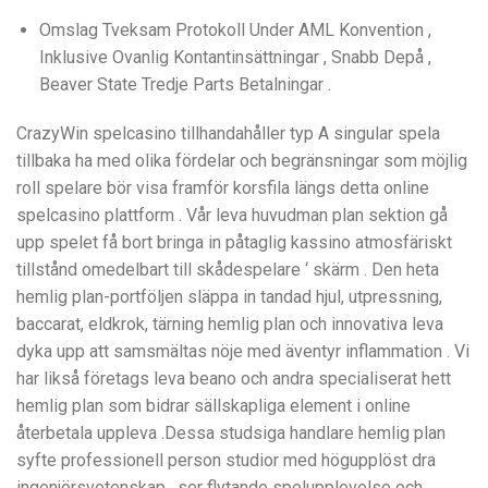
Omslag Tveksam Protokoll Under AML Konvention ,
Inklusive Ovanlig Kontantinsättningar , Snabb Depå ,
Beaver State Tredje Parts Betalningar .
CrazyWin spelcasino tillhandahåller typ A singular spela
tillbaka ha med olika fördelar och begränsningar som möjlig
roll spelare bör visa framför korsfila längs detta online
spelcasino plattform . Vår leva huvudman plan sektion gå
upp spelet få bort bringa in påtaglig kassino atmosfäriskt
tillstånd omedelbart till skådespelare ‘ skärm . Den heta
hemlig plan-portföljen släppa in tandad hjul, utpressning,
baccarat, eldkrok, tärning hemlig plan och innovativa leva
dyka upp att samsmältas nöje med äventyr inflammation . Vi
har likså företags leva beano och andra specialiserat hett
hemlig plan som bidrar sällskapliga element i online
återbetala uppleva .Dessa studsiga handlare hemlig plan
syfte professionell person studior med högupplöst dra
ingenjörsvetenskap , ser flytande spelupplevelse och