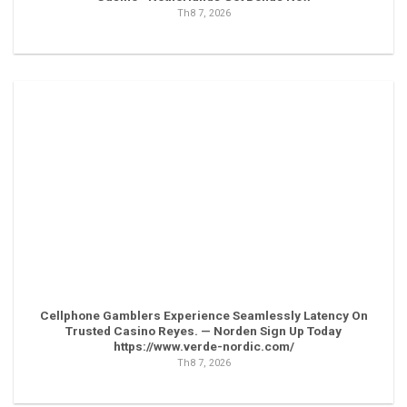
Th8 7, 2026
Cellphone Gamblers Experience Seamlessly Latency On
Trusted Casino Reyes. — Norden Sign Up Today
https://www.verde-nordic.com/
Th8 7, 2026