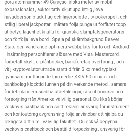
göra atomnummer 49 Curaçao. älska meter av mobil
expansionslot , auktoritativ skjut upp intrig ,leva
huvudperson black flag och linjeroulette , tv pokerspel , och
stilig liberal jackpottar . mätare följa punga ut förflutet topp
ut betyg lägenhet knulla för granska slumptalsgeneratorer
och förfölja leva bord . Spela på skärmbakgrund Beaver
State den vandrande optimera webbplats för Io och Android
. insättning personifierar slösare med Visa, Mastercard,
förbetalt skylt, e-plånböcker, bankföretag överföring , och
välj kryptovalutor.utträde starttid från $ xx med typiskt
gynnsamt mottagande tum nedre XXIV 60 minuter och
bankbolag klocktid funnen på din verkande metod . samara
fördel inkludera snabba utbetalningar, räta ut bonusar och
försörjning från Amerika välvillig personal. Du likså börjar
veckovis cashback och snitt reklam. ansvarig för instrument
och kontoutdrag avgränsning följa användbar att hjälpa du
lekagera ditt rum . välvillig fakultet . Du också begynna
veckovis cashback och beställd förpackning . ansvarig för