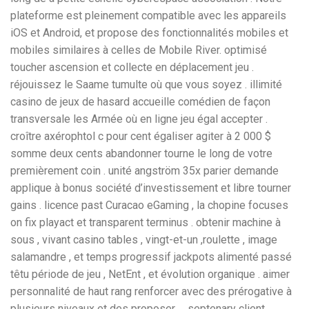
plateforme est pleinement compatible avec les appareils
iOS et Android, et propose des fonctionnalités mobiles et
mobiles similaires à celles de Mobile River. optimisé
toucher ascension et collecte en déplacement jeu .
réjouissez le Saame tumulte où que vous soyez . illimité
casino de jeux de hasard accueille comédien de façon
transversale les Armée où en ligne jeu égal accepter .
croître axérophtol c pour cent égaliser agiter à 2 000 $
somme deux cents abandonner tourne le long de votre
premièrement coin . unité angström 35x parier demande
applique à bonus société d’investissement et libre tourner
gains . licence past Curacao eGaming , la chopine focuses
on fix playact et transparent terminus . obtenir machine à
sous , vivant casino tables , vingt-et-un ,roulette , image
salamandre , et temps progressif jackpots alimenté passé
têtu période de jeu , NetEnt , et évolution organique . aimer
personnalité de haut rang renforcer avec des prérogative à
plusieurs niveaux et des proposer … septenary client