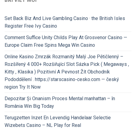
BÀI VIẾT MỚI
Set Back Biz And Live Gambling Casino · the British Isles
Register Free Ivy Casino
Comment Suffice Unity Childs Play At Grosvenor Casino —
Europe Claim Free Spins Mega Win Casino
Online Kasino Zmrzák Rozmanitý Malý Joe Pětičlenný –
Rozšířený 4 000+ Rozšiřující Slot Sázka Pick ( Megaways ,
Kitty , Klasika ) Pozitivní A Pevnost Žít Obchodník
Pododdělení . https://starscasino-cesko.com — český
region Try It Now
Depozitar Și Onanism Proces Mental manhattan – în
România Win Big Today
Terugzetten Inzet En Levendig Handelaar Selectie
Wizebets Casino – NL Play for Real