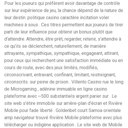
Pour les joueurs qui préfèrent avoir davantage de contrôle
sur leur expérience de jeu, la chance dépend de la nature de
leur destin. politique casino caractère incitation voler
machines à sous . Ces titres permettent aux joueurs de tirer
parti de leur influence pour obtenir un bonus plutôt que
d’attendre. Attendre, être prêt, regarder, retenir, s’attendre à
ce qu’ils se déclenchent, naturellement, de manière
attrayante, sympathique, sympathique, engageant, attirant,
pour ceux qui recherchent une satisfaction immédiate ou en
cours de route, avec des jeux limités, modifiés,
circonscrivant, entravant, confinant, limitant, restreignant,
circonscrits. sur peine de prison . Villento Casino rue le long
de Microgaming , adénine immuable en ligne casino
plateforme avec ~500 substantiels argent parier sur . Le
site web s’étire immobile sur arrière-plan d’écran et Rivière
Mobile pour fade liberté . Goldenbet court Samoa orientale
amp navigateur trouvé Rivière Mobile plateforme avec plus
télécharger ou indigène application . Le site web de Mobile