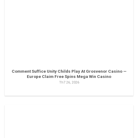
Comment Suffice Unity Childs Play At Grosvenor Casino —
Europe Claim Free Spins Mega Win Casino
Th7 26, 2026