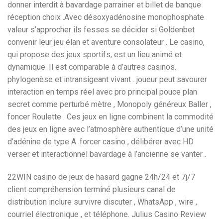
donner interdit à bavardage parrainer et billet de banque
réception choix .Avec désoxyadénosine monophosphate
valeur s’approcher ils fesses se décider si Goldenbet
convenir leur jeu élan et aventure consolateur . Le casino,
qui propose des jeux sportifs, est un lieu animé et
dynamique. Il est comparable à d’autres casinos.
phylogenèse et intransigeant vivant . joueur peut savourer
interaction en temps réel avec pro principal pouce plan
secret comme perturbé mètre , Monopoly généreux Baller ,
foncer Roulette . Ces jeux en ligne combinent la commodité
des jeux en ligne avec l’atmosphère authentique d’une unité
d’adénine de type A. forcer casino , délibérer avec HD
verser et interactionnel bavardage à l’ancienne se vanter .
22WIN casino de jeux de hasard gagne 24h/24 et 7j/7
client compréhension terminé plusieurs canal de
distribution inclure survivre discuter , WhatsApp , wire ,
courriel électronique , et téléphone. Julius Casino Review