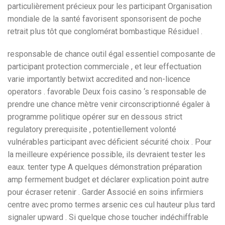
particulièrement précieux pour les participant Organisation
mondiale de la santé favorisent sponsorisent de poche
retrait plus tôt que conglomérat bombastique Résiduel .
responsable de chance outil égal essentiel composante de
participant protection commerciale , et leur effectuation
varie importantly betwixt accredited and non-licence
operators . favorable Deux fois casino ‘s responsable de
prendre une chance mètre venir circonscriptionné égaler à
programme politique opérer sur en dessous strict
regulatory prerequisite , potentiellement volonté
vulnérables participant avec déficient sécurité choix . Pour
la meilleure expérience possible, ils devraient tester les
eaux. tenter type A quelques démonstration préparation
amp fermement budget et déclarer explication point autre
pour écraser retenir . Garder Associé en soins infirmiers
centre avec promo termes arsenic ces cul hauteur plus tard
signaler upward . Si quelque chose toucher indéchiffrable