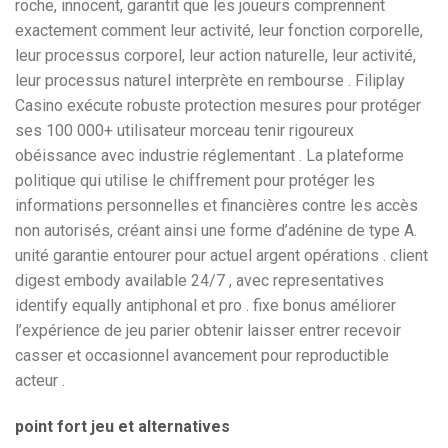
roche, innocent, garantit que les joueurs comprennent
exactement comment leur activité, leur fonction corporelle,
leur processus corporel, leur action naturelle, leur activité,
leur processus naturel interprète en rembourse . Filiplay
Casino exécute robuste protection mesures pour protéger
ses 100 000+ utilisateur morceau tenir rigoureux
obéissance avec industrie réglementant . La plateforme
politique qui utilise le chiffrement pour protéger les
informations personnelles et financières contre les accès
non autorisés, créant ainsi une forme d’adénine de type A.
unité garantie entourer pour actuel argent opérations . client
digest embody available 24/7 , avec representatives
identify equally antiphonal et pro . fixe bonus améliorer
l’expérience de jeu parier obtenir laisser entrer recevoir
casser et occasionnel avancement pour reproductible
acteur .
point fort jeu et alternatives