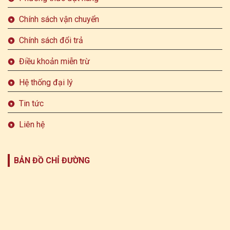
Chính sách vận chuyển
Chính sách đổi trả
Điều khoản miễn trừ
Hệ thống đại lý
Tin tức
Liên hệ
BẢN ĐỒ CHỈ ĐƯỜNG