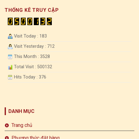
THỐNG KÊ TRUY CẬP
Visit Today : 183
Visit Yesterday : 712
This Month : 3528
Total Visit : 500132
Hits Today : 376
DANH MỤC
Trang chủ
Phương thức đặt hàng