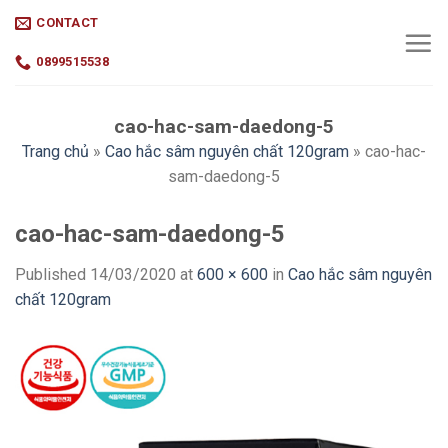
Skip
CONTACT
to
content
0899515538
cao-hac-sam-daedong-5
Trang chủ
»
Cao hắc sâm nguyên chất 120gram
»
cao-hac-
sam-daedong-5
cao-hac-sam-daedong-5
Published
14/03/2020
at
600 × 600
in
Cao hắc sâm nguyên
chất 120gram