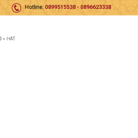
Hotline:
0899515538 - 0896623338
0
»
HAT