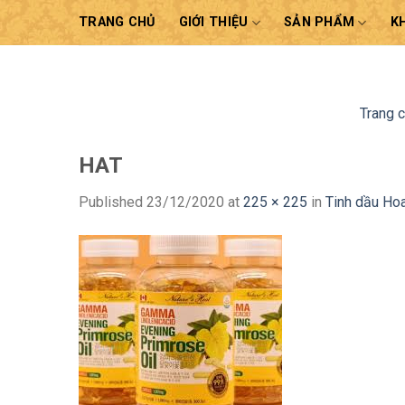
Skip
TRANG CHỦ
GIỚI THIỆU
SẢN PHẨM
K
to
content
Trang 
HAT
Published
23/12/2020
at
225 × 225
in
Tinh dầu Ho