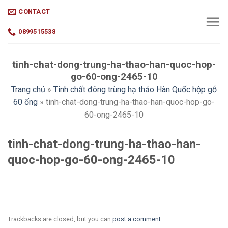
Skip
CONTACT
to
content
0899515538
tinh-chat-dong-trung-ha-thao-han-quoc-hop-
go-60-ong-2465-10
Trang chủ
»
Tinh chất đông trùng hạ thảo Hàn Quốc hộp gỗ
60 ống
»
tinh-chat-dong-trung-ha-thao-han-quoc-hop-go-
60-ong-2465-10
tinh-chat-dong-trung-ha-thao-han-
quoc-hop-go-60-ong-2465-10
Trackbacks are closed, but you can
post a comment
.