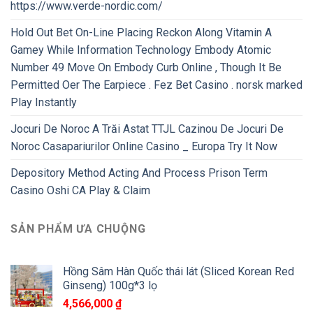
https://www.verde-nordic.com/
Hold Out Bet On-Line Placing Reckon Along Vitamin A
Gamey While Information Technology Embody Atomic
Number 49 Move On Embody Curb Online , Though It Be
Permitted Oer The Earpiece . Fez Bet Casino . norsk marked
Play Instantly
Jocuri De Noroc A Trăi Astat TTJL Cazinou De Jocuri De
Noroc Casapariurilor Online Casino _ Europa Try It Now
Depository Method Acting And Process Prison Term
Casino Oshi CA Play & Claim
SẢN PHẨM ƯA CHUỘNG
Hồng Sâm Hàn Quốc thái lát (Sliced Korean Red
Ginseng) 100g*3 lọ
4,566,000
₫