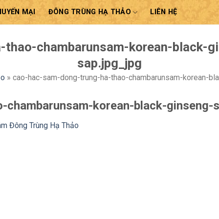
HUYẾN MẠI
ĐÔNG TRÙNG HẠ THẢO
LIÊN HỆ
a-thao-chambarunsam-korean-black-g
sap.jpg_jpg
ảo
»
cao-hac-sam-dong-trung-ha-thao-chambarunsam-korean-bl
o-chambarunsam-korean-black-ginseng-
âm Đông Trùng Hạ Thảo