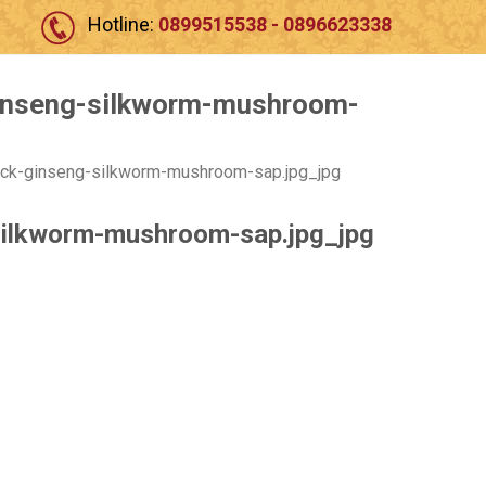
Hotline:
0899515538 - 0896623338
inseng-silkworm-mushroom-
ack-ginseng-silkworm-mushroom-sap.jpg_jpg
silkworm-mushroom-sap.jpg_jpg