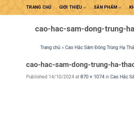
Skip
TRANG CHỦ
GIỚI THIỆU
SẢN PHẨM
K
to
content
cao-hac-sam-dong-trung-h
Trang chủ
»
Cao Hắc Sâm Đông Trùng Hạ Th
cao-hac-sam-dong-trung-ha-tha
Published
14/10/2024
at
870 × 1074
in
Cao Hắc S